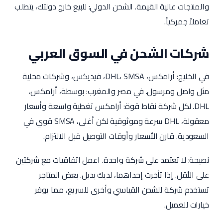
والمنتجات عالية القيمة. الشحن الدولي: للبيع خارج دولتك، يتطلب
تعاملاً جمركياً.
شركات الشحن في السوق العربي
في الخليج: أرامكس، DHL، SMSA، فيديكس، وشركات محلية
مثل واصل ومرسول. في مصر والمغرب: بوسطة، أرامكس،
DHL. لكل شركة نقاط قوة: أرامكس تغطية واسعة وأسعار
معقولة، DHL سرعة وموثوقية لكن أغلى، SMSA قوي في
السعودية. قارن الأسعار وأوقات التوصيل قبل الالتزام.
نصيحة: لا تعتمد على شركة واحدة. اعمل اتفاقيات مع شركتين
على الأقل. إذا تأخرت إحداهما، لديك بديل. بعض المتاجر
تستخدم شركة للشحن القياسي وأخرى للسريع، مما يوفر
خيارات للعميل.