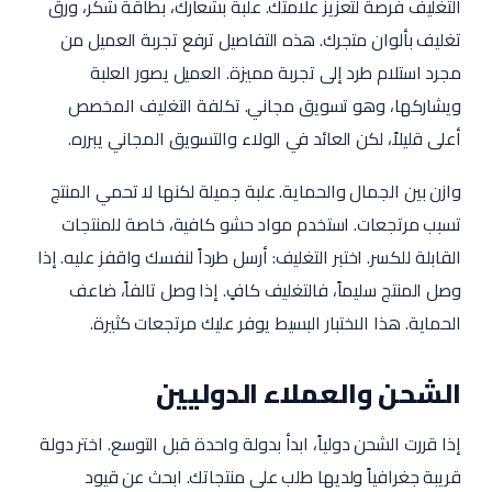
التغليف فرصة لتعزيز علامتك. علبة بشعارك، بطاقة شكر، ورق
تغليف بألوان متجرك. هذه التفاصيل ترفع تجربة العميل من
مجرد استلام طرد إلى تجربة مميزة. العميل يصور العلبة
ويشاركها، وهو تسويق مجاني. تكلفة التغليف المخصص
أعلى قليلاً، لكن العائد في الولاء والتسويق المجاني يبرره.
وازن بين الجمال والحماية. علبة جميلة لكنها لا تحمي المنتج
تسبب مرتجعات. استخدم مواد حشو كافية، خاصة للمنتجات
القابلة للكسر. اختبر التغليف: أرسل طرداً لنفسك واقفز عليه. إذا
وصل المنتج سليماً، فالتغليف كافٍ. إذا وصل تالفاً، ضاعف
الحماية. هذا الاختبار البسيط يوفر عليك مرتجعات كثيرة.
الشحن والعملاء الدوليين
إذا قررت الشحن دولياً، ابدأ بدولة واحدة قبل التوسع. اختر دولة
قريبة جغرافياً ولديها طلب على منتجاتك. ابحث عن قيود