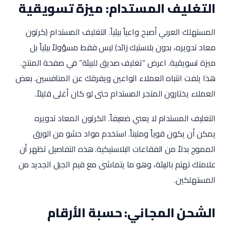
التغليف المستدام: ميزة تسويقية
المستهلك العربي أصبح واعياً بيئياً. التغليف المستدام (كرتون
معاد تدويره، بدون بلاستيك زائد) ليس فقط مسؤولاً بيئياً بل
ميزة تسويقية. اعرض “تغليف صديق للبيئة” في صفحة المنتج.
هذا يلفت انتباه العملاء الواعين ويفرقك عن المنافسين. بعض
العملاء يختارون المتجر المستدام حتى لو كان أغلى قليلاً.
التغليف المستدام لا يعني ضعيفاً. الكرتون المعاد تدويره
يمكن أن يكون قوياً ومتيناً. استخدم مواد حشو من الورق
المموج بدلاً من الفقاعات البلاستيكية. هذه التفاصيل تظهر أن
علامتك تهتم بالبيئة، وهو ما يتماشى مع قيم الجيل الجديد من
المستهلكين.
الشحن المجاني: حسبة الأرقام