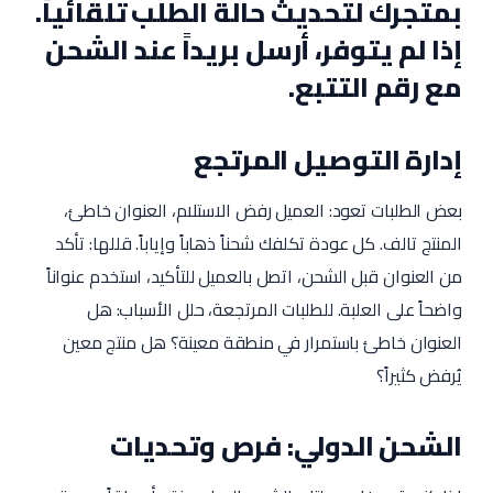
بمتجرك لتحديث حالة الطلب تلقائياً.
إذا لم يتوفر، أرسل بريداً عند الشحن
مع رقم التتبع.
إدارة التوصيل المرتجع
بعض الطلبات تعود: العميل رفض الاستلام، العنوان خاطئ،
المنتج تالف. كل عودة تكلفك شحناً ذهاباً وإياباً. قللها: تأكد
من العنوان قبل الشحن، اتصل بالعميل للتأكيد، استخدم عنواناً
واضحاً على العلبة. للطلبات المرتجعة، حلل الأسباب: هل
العنوان خاطئ باستمرار في منطقة معينة؟ هل منتج معين
يُرفض كثيراً؟
الشحن الدولي: فرص وتحديات