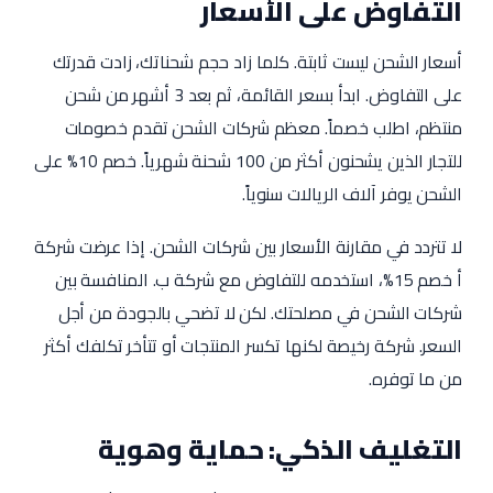
التفاوض على الأسعار
أسعار الشحن ليست ثابتة. كلما زاد حجم شحناتك، زادت قدرتك
على التفاوض. ابدأ بسعر القائمة، ثم بعد 3 أشهر من شحن
منتظم، اطلب خصماً. معظم شركات الشحن تقدم خصومات
للتجار الذين يشحنون أكثر من 100 شحنة شهرياً. خصم 10% على
الشحن يوفر آلاف الريالات سنوياً.
لا تتردد في مقارنة الأسعار بين شركات الشحن. إذا عرضت شركة
أ خصم 15%، استخدمه للتفاوض مع شركة ب. المنافسة بين
شركات الشحن في مصلحتك. لكن لا تضحي بالجودة من أجل
السعر. شركة رخيصة لكنها تكسر المنتجات أو تتأخر تكلفك أكثر
من ما توفره.
التغليف الذكي: حماية وهوية