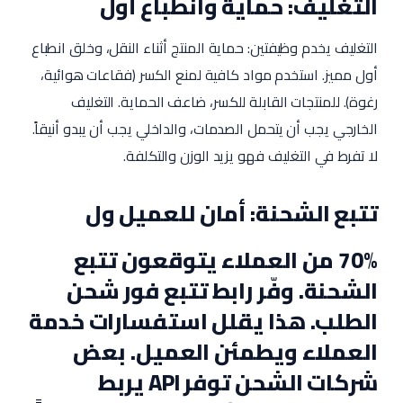
التغليف: حماية وانطباع أول
التغليف يخدم وظيفتين: حماية المنتج أثناء النقل، وخلق انطباع
أول مميز. استخدم مواد كافية لمنع الكسر (فقاعات هوائية،
رغوة). للمنتجات القابلة للكسر، ضاعف الحماية. التغليف
الخارجي يجب أن يتحمل الصدمات، والداخلي يجب أن يبدو أنيقاً.
لا تفرط في التغليف فهو يزيد الوزن والتكلفة.
تتبع الشحنة: أمان للعميل ول
70% من العملاء يتوقعون تتبع
الشحنة. وفّر رابط تتبع فور شحن
الطلب. هذا يقلل استفسارات خدمة
العملاء ويطمئن العميل. بعض
شركات الشحن توفر API يربط