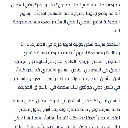
جمركية: ما المسموح؟ ما الممنوع؟ ما الرسوم؟ وضح للعميل
أنه قد يدفع رسوماً جمركية عند الاستلام. افاجأة الرسوم
الجمركية تدفع العميل لرفض الاستلام، وهو خسارة مزدوجة
لك.
استخدم شركة شحن دولية لديها خبرة في الجمارك. DHL
وFedEx وAramex لديهم أنظمة جمركية مسبقة تسرّع
التخليص. الشحن البريدي العادي قد يتأخر أسابيع في الجمرك.
الفرق في السعر بين الشحن السريع والعادي قد يبدو كبيراً،
لكن الشحن البطيء يخسرك عملاء دوليين لن يعودوا. استثمر
في شحن دولي موثوق لبناء سمعة في الأسواق الجديدة.
الشحن ليس تكلفة بل استثمار في تجربة العميل. عميل يستلم
طلبه بسرعة وفي حالة ممتازة وتغليف أنيق يتحول لسفير
لمتجرك. يخبر أصدقاءه، يكتب تقييماً إيجابياً، يعود للشراء. كل
ريال تنفقه على تحسين الشحن يعود أضعافاً في شكل ولاء