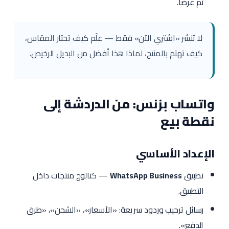
ثم عرضاً.
لا تنشر «اشتري الآن» فقط — علّم كيف تختار المقاس،
كيف تهتم بالمنتج، لماذا هذا أفضل من البديل الرخيص.
واتساب بزنس: من الدردشة إلى
نقطة بيع
الإعداد الأساسي
تطبيق
WhatsApp Business
— كتالوج منتجات داخل
التطبيق.
رسائل ترحيب وردود سريعة: «الأسعار»، «الشحن»، «طرق
الدفع».