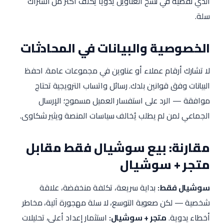
الذي تقضيه في نسخ العناوين يدوياً يكلف أكثر من اشتراك
سلة.
الخصوصية والبيانات في المحادثات
لا تشارك أرقام عملاء أو عناوين في مجموعات عامة. احفظ
البيانات وفق قوانين بلدك. رسائل واتساب الترويجية تحتاج
موافقة — الرد على استفسار العميل مسموح؛ الإرسال
الجماعي لمن لم يطلب يُخالف سياسات المنصة ويثير شكاوى.
مقارنة: بيع سوشيال فقط مقابل
متجر + سوشيال
سوشيال فقط:
بداية سريعة، تكلفة منخفضة، علاقة
شخصية — لكن صعوبة التوسع، لا سلة مهجورة آلية، مخاطر
أخطاء يدوية.
متجر + سوشيال:
استثمار إعداد أعلى، تحليلات