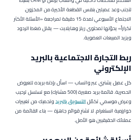
استخدم ملاحظات داخلية في واتساب بزنس أو CRM بسيط
لتجنب وعد عميلين بنفس القطعة الأخيرة من المخزون.
الاجتماع الأسبوعي لمدة 15 دقيقة لمراجعة «الأسئلة الأكثر
تكراراً» يحوّلها لمحتوى ريلز وهايلايت — يقلل ضغط الردود
ويزيد المبيعات العضوية.
ربط التجارة الاجتماعية بالبريد
الإلكتروني
كل عميل يشتري عبر واتساب — اسأل بإذنه بريده للعروض
الحصرية. قائمة بريد صغيرة (500 مشترك) مع تسلسل ترحيب
وعرض موسمي تكمّل
التسويق بالبريد
وتحميك من تغييرات
خوارزمية انستغرام. لا تشترِ قوائم جاهزة — بناء القائمة من
عملائك الحقيقيين هو الأصل.