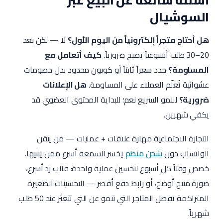
أسئلة شائعة عن البيع عبر
السوشيال
هل أحتاج متجراً إلكترونياً من اليوم الأول؟
لا — لكن بعد
20–30 طلب أسبوعياً يصبح ضرورياً.
كيف أتعامل مع
المساومة؟
حدد سعراً ثابتاً أو كوبون محدود بدل خصومات
عشوائية تُعلّم العملاء على المساومة.
هل الإعلانات
ضرورية؟
للنمو السريع نعم؛ للبداية المحتوى العضوي قد
يكفي شهرين.
التجارة الاجتماعية مهارة علاقات + عمليات — من يتقن
الواتساب دون
شحن منظم
يخسر السمعة أسرع ممن يبنيها.
خصص وقتاً كل أسبوع لتحسين عملية واحدة: قالب رد أسرع،
صورة منتج أوضح، أو رابط دفع أقصر — التحسينات الصغيرة
المتراكمة تفصل المتاجر التي تنمو عن التي تتعثر عند 50 طلب
شهرياً.