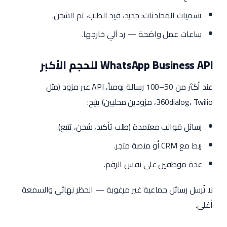
تسميات المحادثات: جديد، قيد الطلب، تم الشحن.
ساعات عمل واضحة — رد آلي خارجها.
WhatsApp Business API للحجم الأكبر
عند أكثر من 50–100 رسالة يومياً، API عبر مزود (مثل
360dialog، Twilio، مزودين محليين) يتيح:
رسائل قوالب معتمدة (طلب تأكيد، شحن، تتبع).
ربط مع CRM أو منصة متجر.
عدة موظفين على نفس الرقم.
لا تُرسل رسائل جماعية غير مرغوبة — الحظر نهائي والسمعة
أغلى.