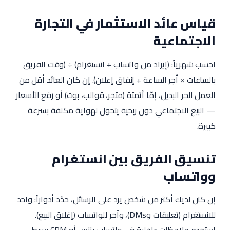
قياس عائد الاستثمار في التجارة
الاجتماعية
احسب شهرياً: (إيراد من واتساب + انستغرام) ÷ (وقت الفريق
بالساعات × أجر الساعة + إنفاق إعلان). إن كان العائد أقل من
العمل الحر البديل، إمّا أتمتة (متجر، قوالب، بوت) أو رفع الأسعار
— البيع الاجتماعي دون ربحية يتحول لهواية مكلفة بسرعة
كبيرة.
تنسيق الفريق بين انستغرام
وواتساب
إن كان لديك أكثر من شخص يرد على الرسائل، حدّد أدواراً: واحد
للانستغرام (تعليقات وDMs)، وآخر للواتساب (إغلاق البيع).