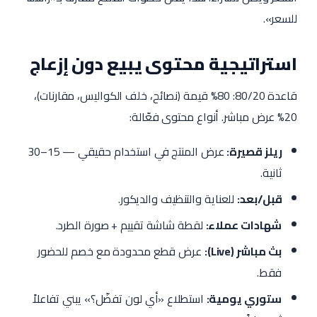
للسعر».
استراتيجية محتوى يبيع دون إزعاج
قاعدة 80/20: 80% قيمة (نصائح، خلف الكواليس، مقارنات)،
20% عرض مباشر. أنواع محتوى فعّالة:
ريلز قصيرة:
عرض المنتج في استخدام حقيقي — 15–30
ثانية.
قبل/بعد:
للعناية والتنظيف والديكور.
شهادات عملاء:
لقطة شاشة تقييم + صورة الطرد.
بث مباشر (Live):
عرض قطع محدودة مع خصم للحضور
فقط.
ستوري يومية:
استطلاع «أي لون تفضّل؟» يبني تفاعلاً