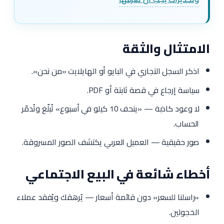
الامتثال والثقة
اذكر السجل التجاري في البايو أو الهايلايت «من نحن».
سياسة إرجاع في قصة ثابتة أو PDF.
لا وعود كاذبة — «ينحف 10 كيلو في أسبوع» تُبلّغ وتُدمّر
الحساب.
صور حقيقية — العميل العربي يكتشف الصور المسروقة.
أخطاء شائعة في البيع الاجتماعي
«راسلنا للسعر» دون قائمة أسعار — يُرهقك ويُفقد عملاء
الخجولين.