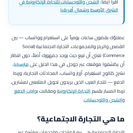
اقرأ أيضاً:
الشحن واللوجستيات للتجارة الإلكترونية في
الشرق الأوسط وشمال أفريقيا
عملاؤك يقضون ساعات يومياً على انستغرام وواتساب — بين
القصص والريلز والمجموعات. التجارة الاجتماعية (Social
Commerce) تعني أن تبيع حيث يوجد جمهورك أصلاً، دون انتظار
أن يكتشفوا موقعك عبر جوجل. في هذا الدليل على
مارسيليا
،
نشرح كتالوج انستغرام، أزرار واتساب، المحادثات التجارية، وربط
الدفع — للتجار العرب الذين يريدون تحويل المتابعين لمشترين.
نربط المسار بقسم
التجارة الإلكترونية
ومقالات
بوابات الدفع
و
الشحن واللوجستيات
.
ما هي التجارة الاجتماعية؟
التجارة الاجتماعية هي بيع المنتجات والخدمات مباشرة عبر