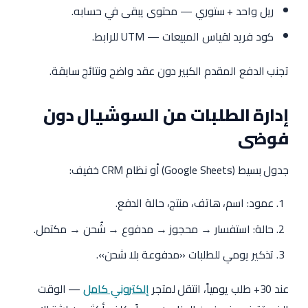
ريل واحد + ستوري — محتوى يبقى في حسابه.
كود فريد لقياس المبيعات — UTM للرابط.
تجنب الدفع المقدم الكبير دون عقد واضح ونتائج سابقة.
إدارة الطلبات من السوشيال دون
فوضى
جدول بسيط (Google Sheets) أو نظام CRM خفيف:
عمود: اسم، هاتف، منتج، حالة الدفع.
حالة: استفسار → محجوز → مدفوع → شُحن → مكتمل.
تذكير يومي للطلبات «مدفوعة بلا شحن».
عند 30+ طلب يومياً، انتقل لمتجر
إلكتروني كامل
— الوقت