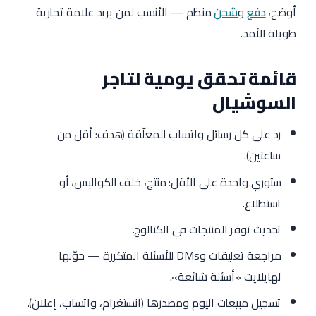
أوضح،
دفع
و
شحن
منظم — الأنسب لمن يريد علامة تجارية
طويلة الأمد.
قائمة تحقق يومية لتاجر
السوشيال
رد على كل رسائل واتساب المعلّقة (هدف: أقل من
ساعتين).
ستوري واحدة على الأقل: منتج، خلف الكواليس، أو
استطلاع.
تحديث توفر المنتجات في الكتالوج.
مراجعة تعليقات وDMs للأسئلة المتكررة — حوّلها
لهايلايت «أسئلة شائعة».
تسجيل مبيعات اليوم ومصدرها (انستغرام، واتساب، إعلان).