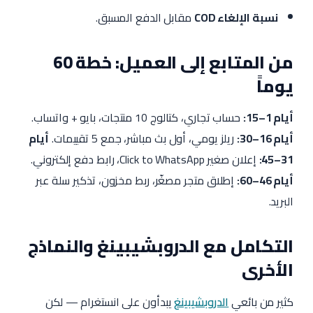
نسبة الإلغاء COD
مقابل الدفع المسبق.
من المتابع إلى العميل: خطة 60
يوماً
أيام 1–15:
حساب تجاري، كتالوج 10 منتجات، بايو + واتساب.
أيام 16–30:
ريلز يومي، أول بث مباشر، جمع 5 تقييمات.
أيام
31–45:
إعلان صغير Click to WhatsApp، رابط دفع إلكتروني.
أيام 46–60:
إطلاق متجر مصغّر، ربط مخزون، تذكير سلة عبر
البريد.
التكامل مع الدروبشيبينغ والنماذج
الأخرى
كثير من بائعي
الدروبشيبينغ
يبدأون على انستغرام — لكن