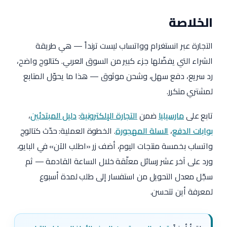
الخلاصة
التجارة عبر انستغرام وواتساب ليست ترنداً — هي طريقة
الشراء التي يفضّلها جزء كبير من السوق العربي. كتالوج واضح،
رد سريع، دفع سهل، وشحن موثوق — هذا ما يحوّل المتابع
لمشتري متكرر.
تابع على
مارسيليا
ضمن
التجارة الإلكترونية
:
دليل المبتدئين
،
بوابات الدفع
،
السلة المهجورة
. الخطوة العملية: حدّث كتالوج
واتساب بخمسة منتجات اليوم، أضف زر «اطلب الآن» في البايو،
ورد على آخر عشر رسائل معلّقة خلال الساعة القادمة — ثم
سجّل معدل التحويل من استفسار إلى طلب لمدة أسبوع
لمعرفة أين تتحسن.