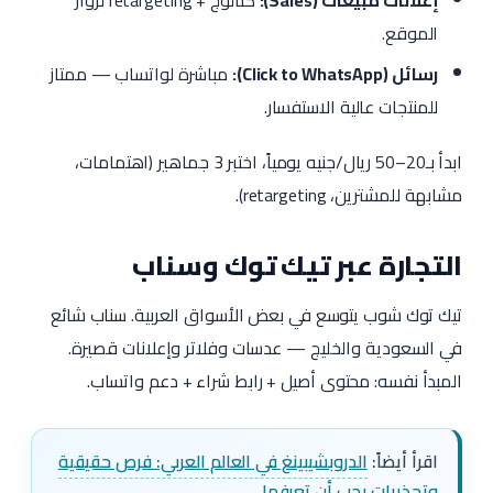
الموقع.
رسائل (Click to WhatsApp):
مباشرة لواتساب — ممتاز
للمنتجات عالية الاستفسار.
ابدأ بـ20–50 ريال/جنيه يومياً، اختبر 3 جماهير (اهتمامات،
مشابهة للمشترين، retargeting).
التجارة عبر تيك توك وسناب
تيك توك شوب يتوسع في بعض الأسواق العربية. سناب شائع
في السعودية والخليج — عدسات وفلاتر وإعلانات قصيرة.
المبدأ نفسه: محتوى أصيل + رابط شراء + دعم واتساب.
اقرأ أيضاً:
الدروبشيبينغ في العالم العربي: فرص حقيقية
وتحذيرات يجب أن تعرفها