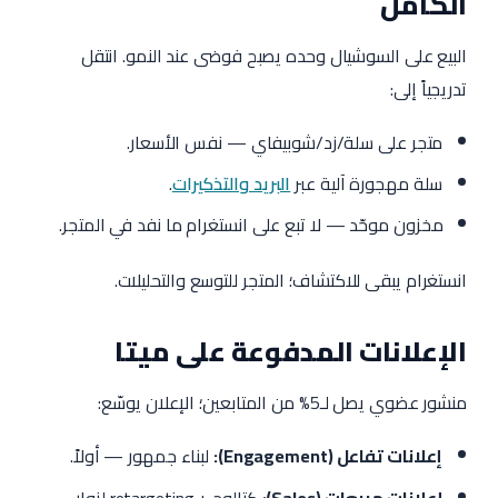
الكامل
البيع على السوشيال وحده يصبح فوضى عند النمو. انتقل
تدريجياً إلى:
متجر على سلة/زد/شوبيفاي — نفس الأسعار.
سلة مهجورة آلية عبر
البريد والتذكيرات
.
مخزون موحّد — لا تبع على انستغرام ما نفد في المتجر.
انستغرام يبقى للاكتشاف؛ المتجر للتوسع والتحليلات.
الإعلانات المدفوعة على ميتا
منشور عضوي يصل لـ5% من المتابعين؛ الإعلان يوسّع:
إعلانات تفاعل (Engagement):
لبناء جمهور — أولاً.
إعلانات مبيعات (Sales):
كتالوج + retargeting لزوار