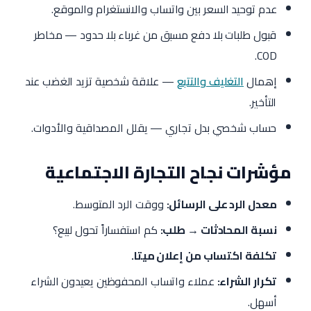
عدم توحيد السعر بين واتساب والانستغرام والموقع.
قبول طلبات بلا دفع مسبق من غرباء بلا حدود — مخاطر
COD.
إهمال
التغليف والتتبع
— علاقة شخصية تزيد الغضب عند
التأخير.
حساب شخصي بدل تجاري — يقلل المصداقية والأدوات.
مؤشرات نجاح التجارة الاجتماعية
معدل الرد على الرسائل:
ووقت الرد المتوسط.
نسبة المحادثات → طلب:
كم استفساراً تحول لبيع؟
تكلفة اكتساب من إعلان ميتا.
تكرار الشراء:
عملاء واتساب المحفوظين يعيدون الشراء
أسهل.