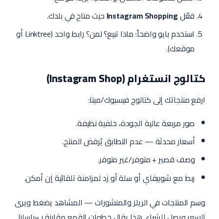
فعّل
Instagram Shopping
حيث متاح في بلدك.
استخدم بايو واضحاً: ماذا تبيع؟ لمن؟ رابط واحد (Linktree أو
موقعك).
كتالوج انستغرام (Instagram Shop)
ارفع منتجاتك إلى كتالوج فيسبوك/ميتا:
صور مربعة عالية الجودة، خلفية نظيفة.
أسعار محدثة — عدم التطابق يُرفض المنتج.
وصف قصير + متوفر/غير متوفر.
ربط مع شوبيفاي أو سلة أو زد لمزامنة تلقائية إن أمكن.
وسم المنتجات في الريلز والمنشورات — المشاهد يضغط ويرى
السعر ويصل للشراء. هذا يقلل خطوات القمع مقارنة بـ«راسلنا