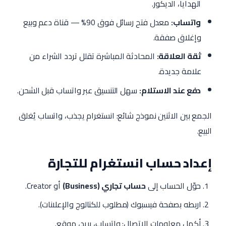
الهدايا، الديكور.
واتساب:
معدل فتح رسائل فوق 90% — قناة دعم وبيع
وإغلاق صفقة.
ثقة العلاقة:
المحادثة المباشرة تقلل تردد الشراء من
علامة جديدة.
دفع عند الاستلام:
سهل التنسيق عبر واتساب قبل الشحن.
الجمع بين الاثنين نموذج شائع: انستغرام يجذب، واتساب يُغلق
البيع.
إعداد حساب انستغرام للتجارة
حوّل الحساب إلى
حساب تجاري (Business)
أو Creator.
اربطه بصفحة فيسبوك (مطلوب للكتالوج والإعلانات).
أكمل معلومات الاتصال: واتساب، بريد، موقع.