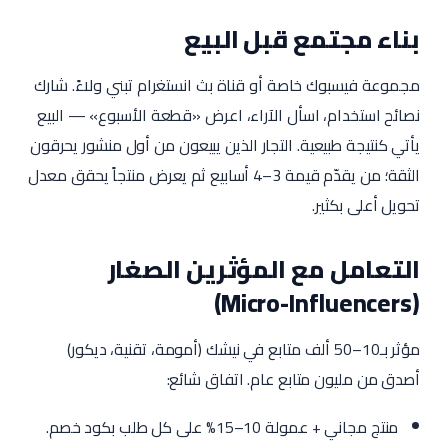
بناء مجتمع قبل البيع
مجموعة فيسبوك خاصة أو قناة بث انستغرام تبني ولاءً. شارك
نصائح استخدام، اسأل الآراء، اعرض «قطعة الأسبوع» — البيع
يأتي كنتيجة طبيعية. التجار الذين يبيعون من أول منشور يحرقون
الثقة؛ من يقدّم قيمة 3–4 أسابيع ثم يعرض منتجاً يحقق معدل
تحويل أعلى بكثير.
التعامل مع المؤثرين الصغار
(Micro-Influencers)
مؤثر بـ10–50 ألف متابع في نيشك (أمومة، تقنية، ديكور)
أصدق من مليون متابع عام. اتفاق شائع:
منتج مجاني + عمولة 10–15% على كل طلب بكود خصم.