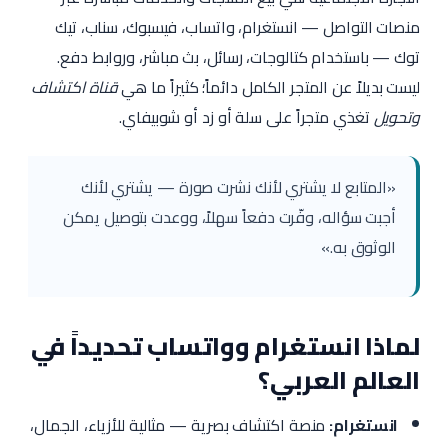
منصات التواصل — انستغرام، واتساب، فيسبوك، سناب، تيك
توك — باستخدام كتالوجات، رسائل، بث مباشر، وروابط دفع.
ليست بديلاً عن المتجر الكامل دائماً؛ كثيراً ما هي
قناة اكتشاف
وتحويل
تغذي متجراً على سلة أو زد أو شوبيفاي.
«المتابع لا يشتري لأنك نشرت صورة — يشتري لأنك
أجبت سؤاله، وفّرت دفعاً سهلاً، ووعدت بتوصيل يمكن
الوثوق به.»
لماذا انستغرام وواتساب تحديداً في
العالم العربي؟
انستغرام:
منصة اكتشاف بصرية — مثالية للأزياء، الجمال،