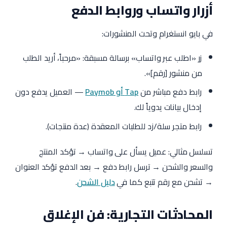
أزرار واتساب وروابط الدفع
في بايو انستغرام وتحت المنشورات:
زر «اطلب عبر واتساب» برسالة مسبقة: «مرحباً، أريد الطلب
من منشور [رقم]».
رابط دفع مباشر من
Tap أو Paymob
— العميل يدفع دون
إدخال بيانات يدوياً لك.
رابط متجر سلة/زد للطلبات المعقدة (عدة منتجات).
تسلسل مثالي: عميل يسأل على واتساب → تؤكد المنتج
والسعر والشحن → ترسل رابط دفع → بعد الدفع تؤكد العنوان
→ تشحن مع رقم تتبع كما في
دليل الشحن
.
المحادثات التجارية: فن الإغلاق