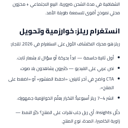
الشفافية في مدة الشحن ضرورية. البيع الاجتماعي + مخزون
محلي نموذج أقوى للسمعة طويلة الأمد.
انستغرام ريلز: خوارزمية وتحويل
ريلز هو محرك الاكتشاف الأول على انستغرام في 2026. للتجار:
أول ثانية حاسمة — ابدأ بحركة أو سؤال لا بشعار ثابت.
نص عربي على الفيديو — كثيرون يشاهدون بلا صوت.
CTA واضح في آخر ثانيتين: «احفظ المنشور» أو «اضغط على
المنتج».
انشر 4–7 ريلز أسبوعياً؛ التكرار يعلّم الخوارزمية جمهورك.
حلّل Insights: أي ريل جلب نقرات على المنتج؟ كرّر النمط —
زاوية الكاميرا، المدة، نوع المنتج.