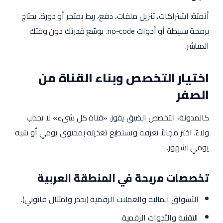
أتمتة: اشتراكات، تنزيل ملفات، دفع، ربط بمتجر أو دورة. يحتاج
برمجة بسيطة أو أدوات no-code. يوسّع قدرتك دون وقتك
المباشر.
اختيار التخصص وبناء القناة من
الصفر
كالمدونة، التخصص الضيق يفوز. «قناة كل شيء» لا تجذب
ولاءً. اختر مجالاً تعرفه وتستطيع تغذيته بمحتوى يومي أو شبه
يومي لشهور.
تخصصات مربحة في المنطقة العربية
الأسواق المالية والعملات الرقمية (بحذر وامتثال قانوني).
التقنية والأدوات الرقمية.