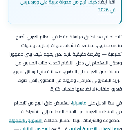
اقرأ أيضاً:
كيف تربح من مدونة عربية على ووردبريس
في 2026
تليجرام لم يعد تطبيق مراسلة فقط في العالم العربي. أصبح
منصة محتوى، مجتمعات نشطة، قنوات إخبارية، وقنوات
تعليمية — وفرصة حقيقية للربح لمن يفهم كيف يبني جمهوراً
ويحوّل الاهتمام إلى دخل. الأرقام تتحدث: مئات الملايين من
المستخدمين العرب على التطبيق، معدلات فتح للرسائل تفوق
البريد الإلكتروني بمراحل، ومرونة في المحتوى (نص، صوت،
فيديو، ملفات) لا تضاهيها منصات كثيرة.
في هذا الدليل على
مارسيليا
، نستعرض طرق الربح من تليجرام
في المنطقة العربية: من القناة المجانية إلى الاشتراكات
المدفوعة والشراكات. نربط المسار بمقالات
التسويق بالعمولة
و
بيع الدورات التدريبية أونلاين
في قسم
الربح من الإنترنت
—