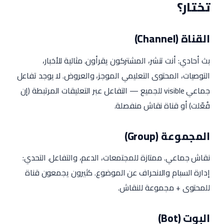
تختار؟
القناة (Channel)
بث أحادي: أنت تنشر، المشتركون يقرأون. مثالية للأخبار،
التوصيات، المحتوى التعليمي الموجز، والعروض. لا يوجد تفاعل
جماعي visible للجميع — التفاعل عبر التعليقات المرتبطة (إن
فُعّلت) أو قناة نقاش منفصلة.
المجموعة (Group)
نقاش جماعي. ممتازة للمجتمعات، الدعم، والتفاعل. التحدي:
إدارة السبام والانحراف عن الموضوع. كثيرون يجمعون قناة
للمحتوى + مجموعة للنقاش.
البوت (Bot)