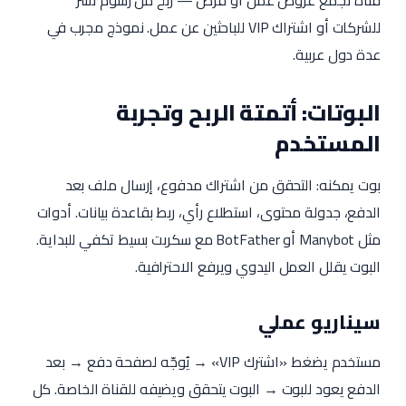
قناة تجمع عروض عمل أو فرص — ربح من رسوم نشر
للشركات أو اشتراك VIP للباحثين عن عمل. نموذج مجرب في
عدة دول عربية.
البوتات: أتمتة الربح وتجربة
المستخدم
بوت يمكنه: التحقق من اشتراك مدفوع، إرسال ملف بعد
الدفع، جدولة محتوى، استطلاع رأي، ربط بقاعدة بيانات. أدوات
مثل Manybot أو BotFather مع سكربت بسيط تكفي للبداية.
البوت يقلل العمل اليدوي ويرفع الاحترافية.
سيناريو عملي
مستخدم يضغط «اشترك VIP» → يُوجّه لصفحة دفع → بعد
الدفع يعود للبوت → البوت يتحقق ويضيفه للقناة الخاصة. كل