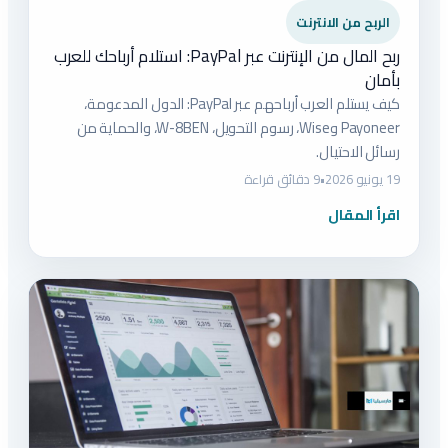
الربح من الانترنت
ربح المال من الإنترنت عبر PayPal: استلام أرباحك للعرب
بأمان
كيف يستلم العرب أرباحهم عبر PayPal: الدول المدعومة،
Payoneer وWise، رسوم التحويل، W-8BEN، والحماية من
رسائل الاحتيال.
19 يونيو 2026
•
9 دقائق قراءة
اقرأ المقال