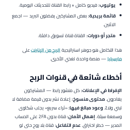
يوتيوب:
فيديو كامل + رابط القناة للتحديثات اليومية.
قائمة بريدية:
بعض المشتركين يفضلون البريد — اجمع
الاثنين.
متجر أو دورات:
القناة قناة تسويق دافئة.
هذا التكامل هو جوهر استراتيجية
الربح من الإنترنت
على
مارسيليا
— منصة واحدة تغذي الأخرى.
أخطاء شائعة في قنوات الربح
الإفراط في الإعلانات:
كل منشور رابط — المشتركون
يغادرون.
محتوى منسوخ:
إعادة نشر بدون قيمة مضافة لا
تبني ولاءً.
وعود مبالغ فيها:
«ثراء سريع» يجلب شكاوى
وسمعة سيئة.
إهمال الأمان:
قناة بدون 2FA على الحساب
المدير — خطر اختراق.
عدم التفاعل:
قناة بلا روح حتى لو