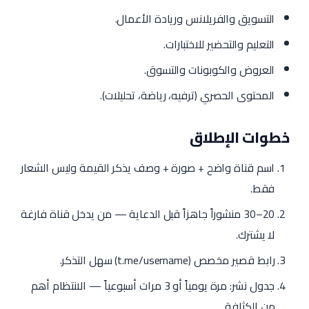
التسويق والفريلانس وريادة الأعمال.
التعليم والتحضير للاختبارات.
العروض والكوبونات والتسوق.
المحتوى الحصري (ترفيه، رياضة، تحليلات).
خطوات الإطلاق
اسم قناة واضح + صورة + وصف يذكر القيمة وليس الشعار
فقط.
20–30 منشوراً جاهزاً قبل الدعاية — من يدخل قناة فارغة
لا يشترك.
رابط قصير مخصص (t.me/username) سهل التذكر.
جدول نشر: مرة يومياً أو 3 مرات أسبوعياً — الانتظام أهم
من الكثافة.