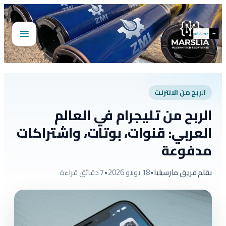
تخطى
إلى
المحتوى
فتح
القائمة
الربح من الانترنت
الربح من تليجرام في العالم
العربي: قنوات، بوتات، واشتراكات
مدفوعة
بقلم فريق مارسيليا
•
18 يونيو 2026
•
7 دقائق قراءة