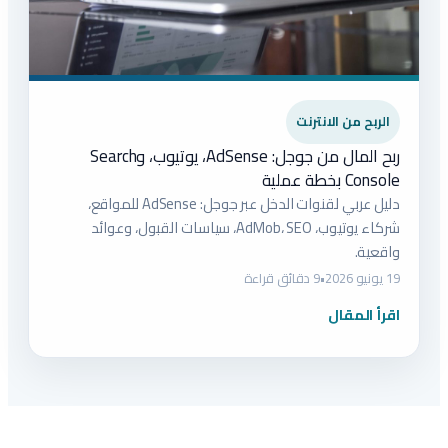
الربح من الانترنت
ربح المال من جوجل: AdSense، يوتيوب، وSearch
Console بخطة عملية
دليل عربي لقنوات الدخل عبر جوجل: AdSense للمواقع،
شركاء يوتيوب، AdMob، SEO، سياسات القبول، وعوائد
واقعية.
19 يونيو 2026
•
9 دقائق قراءة
اقرأ المقال