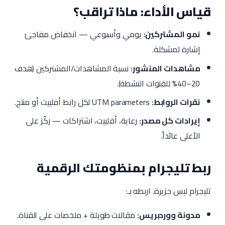
قياس الأداء: ماذا تراقب؟
نمو المشتركين:
يومي وأسبوعي — انخفاض مفاجئ
إشارة لمشكلة.
مشاهدات المنشور:
نسبة المشاهدات/المشتركين (هدف
20–40% للقنوات النشطة).
نقرات الروابط:
UTM parameters لكل رابط أفلييت أو منتج.
إيرادات كل مصدر:
رعاية، أفلييت، اشتراكات — ركّز على
الأعلى عائداً.
ربط تليجرام بمنظومتك الرقمية
تليجرام ليس جزيرة. اربطه بـ:
مدونة ووردبريس:
مقالات طويلة + ملخصات على القناة.