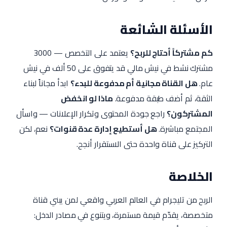
الأسئلة الشائعة
كم مشتركاً أحتاج للربح؟
يعتمد على التخصص — 3000
مشترك نشط في نيش مالي قد يتفوق على 50 ألف في نيش
عام.
هل القناة مجانية أم مدفوعة للبدء؟
ابدأ مجاناً لبناء
الثقة، ثم أضف طبقة مدفوعة.
ماذا لو انخفض
المشتركون؟
راجع جودة المحتوى وتكرار الإعلانات — واسأل
المجتمع مباشرة.
هل أستطيع إدارة عدة قنوات؟
نعم، لكن
التركيز على قناة واحدة حتى الاستقرار أنجح.
الخلاصة
الربح من تليجرام في العالم العربي واقعي لمن يبني قناة
متخصصة، يقدّم قيمة مستمرة، ويتنوع في مصادر الدخل: