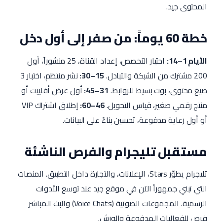
المحتوى جيد.
خطة 60 يوماً: من صفر إلى أول دخل
الأيام 1–14:
اختيار التخصص، إعداد القناة، 25 منشوراً، أول
200 مشترك من الشبكة والتبادل.
15–30:
نشر منتظم، اختبار 3
صيغ محتوى، بوت بسيط للروابط.
31–45:
أول عرض أفلييت أو
منتج رقمي صغير، قياس التحويل.
46–60:
إطلاق اشتراك VIP
أو أول رعاية مدفوعة، تحسين بناءً على البيانات.
مستقبل تليجرام والفرص الناشئة
تليجرام يطوّر Stars، الإعلانات، والتجارة داخل التطبيق. المنصات
التي تبني جمهوراً الآن في موقع جيد عند توسع الأدوات
الرسمية. المجموعات الصوتية (Voice Chats) والبث المباشر
فرص للفعاليات المدفوعة والورش.