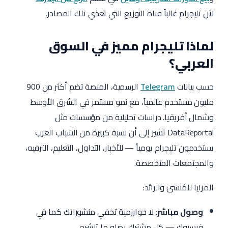
لأن تليجرام غالباً قناة التوزيع التي تغذي تلك المصادر.
لماذا تليجرام مميز في السوق
العربي؟
حسب بيانات
Telegram
الرسمية، المنصة تضم أكثر من 900
مليون مستخدم عالمياً، مع نمو مستمر في الشرق الأوسط
وشمال أفريقيا. دراسات تحليلية من مؤسسات مثل
DataReportal تشير إلى أن نسبة كبيرة من الشباب العرب
يستخدمون تليجرام يومياً — للأخبار، التداول، التعليم، الترفيه،
والمجتمعات المتخصصة.
المزايا للمُنشئ والرائد:
وصول مباشر:
لا خوارزمية تخفي منشوراتك كما في
فيسبوك — كل مشترك يصله ما تنشره.