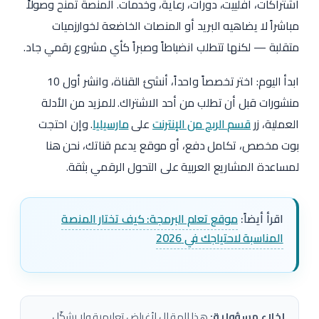
اشتراكات، أفلييت، دورات، رعاية، وخدمات. المنصة تمنح وصولاً
مباشراً لا يضاهيه البريد أو المنصات الخاضعة لخوارزميات
متقلبة — لكنها تتطلب انضباطاً وصبراً كأي مشروع رقمي جاد.
ابدأ اليوم: اختر تخصصاً واحداً، أنشئ القناة، وانشر أول 10
منشورات قبل أن تطلب من أحد الاشتراك. للمزيد من الأدلة
العملية، زر
قسم الربح من الإنترنت
على
مارسيليا
. وإن احتجت
بوت مخصص، تكامل دفع، أو موقع يدعم قناتك، نحن هنا
لمساعدة المشاريع العربية على التحول الرقمي بثقة.
اقرأ أيضاً:
موقع تعلم البرمجة: كيف تختار المنصة
المناسبة لاحتياجك في 2026
إخلاء مسؤولية:
هذا المقال لأغراض تعليمية ولا يشكّل