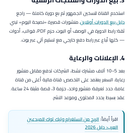
3. بيع الدورات والمنتجات الرقمية
استخدم القناة لتسخين الجمهور ثم بع دورة كاملة — راجع
دليل بيع الدورات أونلاين
. منشورات قصيرة «نصيحة اليوم» تبني
ثقة؛ رابط الدورة في الوصف أو البوت. حزم PDF، قوالب، أدوات
— كلها تُباع عبر رابط دفع خارجي مع تسليم آلي عبر بوت.
4. الإعلانات والرعاية
بعد 5–10 آلاف مشترك نشط، الشركات تدفع مقابل منشور
رعاية. السعر يعتمد على التخصص: قناة مالية أغلى من قناة
عامة. حدد تعرفة: منشور واحد، حزمة 3، قصة مثبتة 24 ساعة.
عقد بسيط يحدد المحتوى وموعد النشر.
اقرأ أيضاً:
الربح من انستغرام وتيك توك للمبدعين
العرب: دليل 2026