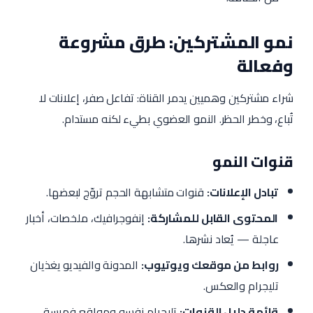
نمو المشتركين: طرق مشروعة
وفعالة
شراء مشتركين وهميين يدمر القناة: تفاعل صفر، إعلانات لا
تُباع، وخطر الحظر. النمو العضوي بطيء لكنه مستدام.
قنوات النمو
تبادل الإعلانات:
قنوات متشابهة الحجم تروّج لبعضها.
المحتوى القابل للمشاركة:
إنفوجرافيك، ملخصات، أخبار
عاجلة — يُعاد نشرها.
روابط من موقعك ويوتيوب:
المدونة والفيديو يغذيان
تليجرام والعكس.
قائمة دليل القنوات:
تليجرام نفسه ومواقع فهرسة