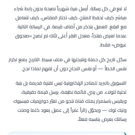
لا تبع في كل رسالة. أرسل مرة شهرياً نصيحة بدون رابط شراء
مباشر: كيف تحفظ المنتج، كيف تختار المقاس، كيف تتعامل
مع البقع. العميل يتذكر من أضاف قيمة. في الرسالة التالية
عندما تعرض منتجاً، معدل النقر أعلى لأنك لم تصبح «صندوق
عروض» فقط.
سجّل تاريخ كل حملة ونتيجتها في ملف بسيط. التاريخ يمنع تكرار
نفس الخطأ — أو نفس النجاح دون أن تفهم لماذا نجح.
التسويق بالبريد للمتاجر الإلكترونية ليس تقنية قديمة بل بنية
تحتية للولاء. من يبني قائمة نظيفة، يرسل قيمة حقيقية،
ويقيس باستمرار يملك قناة تنجو من تغيّر خوارزميات فيسبوك
وتيك توك — ويحوّل زائراً عابراً إلى عميل يعود كلما وصلت
رسالتك بعرض يناسبه فعلاً.