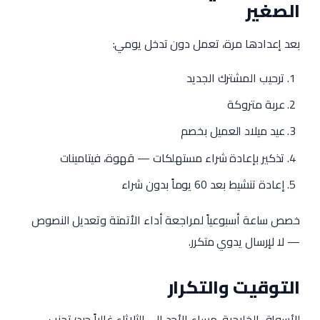
الصغير
بعد إعدادها مرة، تعمل دون تدخل يومي:
ترحيب المشترك الجديد
عربة متروكة
عيد ميلاد العميل بخصم
تذكير بإعادة شراء مستهلكات — قهوة، فيتامينات
إعادة تنشيط بعد 60 يوماً بدون شراء
خصص ساعة أسبوعياً لمراجعة أداء الأتمتة وتعديل النصوص
— لا لإرسال يدوي متكرر.
التوقيت والتكرار
للأسواق الخليجية، مساء الأحد إلى الثلاثاء غالباً جيد؛ تجنب