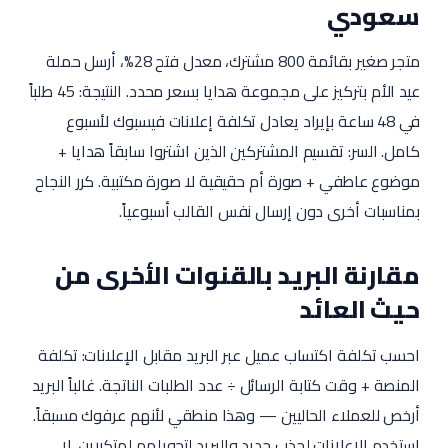
سعودي
متجر صغير بقائمة 800 مشترك، معدل فتح 28%، أرسل حملة
عيد الأم بتركيز على مجموعة هدايا بسعر محدد. النتيجة: 45 طلباً
في 48 ساعة بإيراد يعادل تكلفة إعلانات فيسبوك لأسبوع
كامل. السر: تقسيم المشتركين الذين اشتروا سابقاً هدايا +
موضوع عاطفي + صورة أم حقيقية لا صورة مكتبية. كرر النجاح
بمناسبات أخرى دون إرسال نفس القالب أسبوعياً.
مقارنة البريد بالقنوات الأخرى من
حيث العائد
احسب تكلفة اكتساب عميل عبر البريد مقابل الإعلانات: تكلفة
المنصة + وقت كتابة الرسائل ÷ عدد الطلبات الناتجة. غالباً البريد
أرخص للعملاء الحاليين — وهذا منطقي لأنهم عرفوك مسبقاً.
استخدم الإعلانات لجذب جديد والبريد لتحويلهم لمتكررين. لا