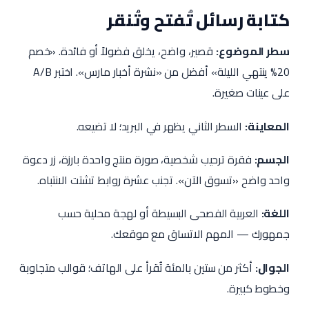
كتابة رسائل تُفتح وتُنقر
سطر الموضوع:
قصير، واضح، يخلق فضولاً أو فائدة. «خصم
20% ينتهي الليلة» أفضل من «نشرة أخبار مارس». اختبر A/B
على عينات صغيرة.
المعاينة:
السطر الثاني يظهر في البريد؛ لا تضيعه.
الجسم:
فقرة ترحيب شخصية، صورة منتج واحدة بارزة، زر دعوة
واحد واضح «تسوق الآن». تجنب عشرة روابط تشتت الانتباه.
اللغة:
العربية الفصحى البسيطة أو لهجة محلية حسب
جمهورك — المهم الاتساق مع موقعك.
الجوال:
أكثر من ستين بالمئة تُقرأ على الهاتف؛ قوالب متجاوبة
وخطوط كبيرة.