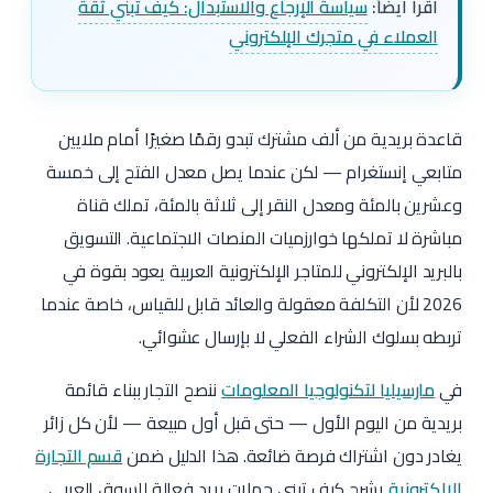
اقرأ أيضاً:
سياسة الإرجاع والاستبدال: كيف تبني ثقة
العملاء في متجرك الإلكتروني
قاعدة بريدية من ألف مشترك تبدو رقمًا صغيرًا أمام ملايين
متابعي إنستغرام — لكن عندما يصل معدل الفتح إلى خمسة
وعشرين بالمئة ومعدل النقر إلى ثلاثة بالمئة، تملك قناة
مباشرة لا تملكها خوارزميات المنصات الاجتماعية. التسويق
بالبريد الإلكتروني للمتاجر الإلكترونية العربية يعود بقوة في
2026 لأن التكلفة معقولة والعائد قابل للقياس، خاصة عندما
تربطه بسلوك الشراء الفعلي لا بإرسال عشوائي.
في
مارسيليا لتكنولوجيا المعلومات
ننصح التجار ببناء قائمة
بريدية من اليوم الأول — حتى قبل أول مبيعة — لأن كل زائر
يغادر دون اشتراك فرصة ضائعة. هذا الدليل ضمن
قسم التجارة
الإلكترونية
يشرح كيف تبني حملات بريد فعالة للسوق العربي.