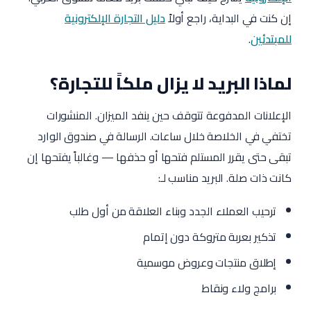
إن كنت في البداية، راجع أولاً
دليل التجارة الإلكترونية
للمبتدئين
.
لماذا البريد لا يزال ملكاً للتجارة؟
الإعلانات المدفوعة تتوقف حين ينفد الميزان. المنشورات
تختفي في الخلاصة خلال ساعات. الرسالة في صندوق الوارد
تبقى حتى يقرر المستلم فتحها أو حذفها — وغالباً يفتحها إن
كانت ذات صلة. البريد مناسب لـ:
ترحيب العملاء الجدد وبناء العلاقة من أول طلب
تذكير بعربة متروكة دون إتمام
إطلاق منتجات وعروض موسمية
برامج ولاء ونقاط