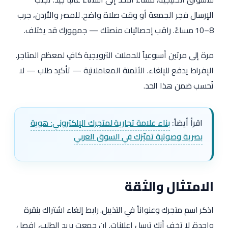
الإرسال فجر الجمعة أو وقت صلاة واضح. للمصر والأردن، جرب
8–10 مساءً. راقب إحصائيات منصتك — جمهورك قد يختلف.
مرة إلى مرتين أسبوعياً للحملات الترويجية كافٍ لمعظم المتاجر.
الإفراط يدفع للإلغاء. الأتمتة المعاملاتية — تأكيد طلب — لا
تُحسب ضمن هذا الحد.
اقرأ أيضاً:
بناء علامة تجارية لمتجرك الإلكتروني: هوية
بصرية وصوتية تميّزك في السوق العربي
الامتثال والثقة
اذكر اسم متجرك وعنواناً في التذييل. رابط إلغاء اشتراك بنقرة
واحدة. لا تخفِ أنك ترسل إعلانات. إن جمعت بريد الطلب، افصل