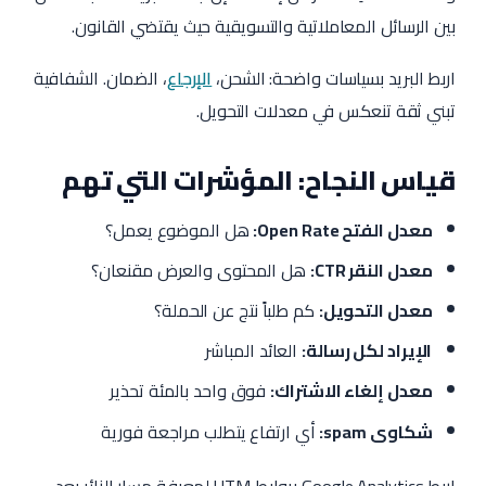
بين الرسائل المعاملاتية والتسويقية حيث يقتضي القانون.
اربط البريد بسياسات واضحة: الشحن،
الإرجاع
، الضمان. الشفافية
تبني ثقة تنعكس في معدلات التحويل.
قياس النجاح: المؤشرات التي تهم
معدل الفتح Open Rate:
هل الموضوع يعمل؟
معدل النقر CTR:
هل المحتوى والعرض مقنعان؟
معدل التحويل:
كم طلباً نتج عن الحملة؟
الإيراد لكل رسالة:
العائد المباشر
معدل إلغاء الاشتراك:
فوق واحد بالمئة تحذير
شكاوى spam:
أي ارتفاع يتطلب مراجعة فورية
اربط Google Analytics بروابط UTM لمعرفة مسار الزائر بعد