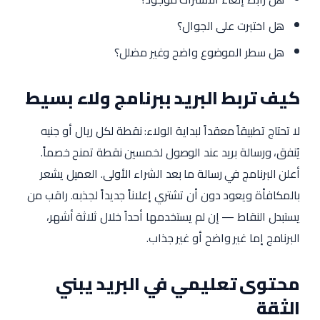
هل اختبرت على الجوال؟
هل سطر الموضوع واضح وغير مضلل؟
كيف تربط البريد ببرنامج ولاء بسيط
لا تحتاج تطبيقاً معقداً لبداية الولاء: نقطة لكل ريال أو جنيه
يُنفق، ورسالة بريد عند الوصول لخمسين نقطة تمنح خصماً.
أعلن البرنامج في رسالة ما بعد الشراء الأولى. العميل يشعر
بالمكافأة ويعود دون أن تشتري إعلاناً جديداً لجذبه. راقب من
يستبدل النقاط — إن لم يستخدمها أحداً خلال ثلاثة أشهر،
البرنامج إما غير واضح أو غير جذاب.
محتوى تعليمي في البريد يبني
الثقة