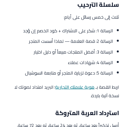
سلسلة الترحيب
ثلاث إلى خمس رسائل على أيام:
الرسالة 1: شكر على الاشتراك + كود الخصم إن وُجد
الرسالة 2: قصة العلامة — لماذا أسست المتجر
الرسالة 3: أفضل المنتجات مبيعاً أو دليل اختيار
الرسالة 4: شهادات عملاء
الرسالة 5: دعوة لزيارة المتجر أو متابعة السوشيال
اربط القصة بـ
هوية علامتك التجارية
؛ البريد امتداد لصوتك لا
نسخة آلية باردة.
استرداد العربة المتروكة
أرسل تذكيراً بعد ساعة، ثم بعد 24 ساعة، ثم بعد 72 ساعة.