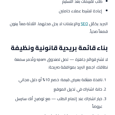
طلب تقييمات بعد التسليم
إعادة تنشيط عملاء خاملين
البريد يكمّل
SEO
والإعلانات؛ لا يحل محلهما. الثلاثة معاً يبنون
قمعاً صحياً.
بناء قائمة بريدية قانونية ونظيفة
لا تشترِ قوائم جاهزة — تصل لصندوق spam وتُدمر سمعة
نطاقك. اجمع البريد بموافقة صريحة:
نافذة منبثقة بعرض قيمة: خصم 10% أو دليل مجاني
خانة اشتراك في تذييل الموقع
خيار اشتراك عند إتمام الطلب — مع توضيح أنك سترسل
عروضاً