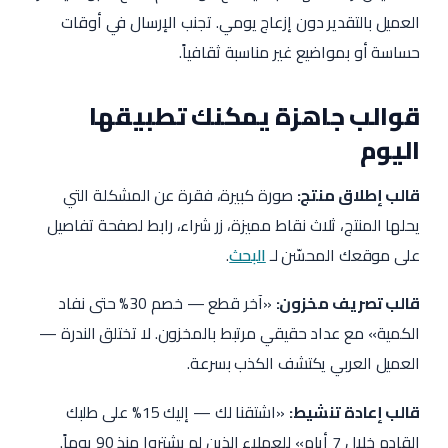
العميل بالتقدير دون إزعاج يومي. تجنب الإرسال في أوقات
حساسة أو بمواضيع غير مناسبة ثقافياً.
قوالب جاهزة يمكنك تطبيقها
اليوم
قالب إطلاق منتج:
صورة كبيرة، فقرة عن المشكلة التي
يحلها المنتج، ثلاث نقاط مميزة، زر شراء، رابط لصفحة تفاصيل
على موقعك المحسّن لـ
البحث
.
قالب تصريف مخزون:
«آخر قطع — خصم 30% حتى نفاد
الكمية» مع عداد حقيقي مرتبط بالمخزون. لا تختلق الندرة —
العميل العربي يكتشف الكذب بسرعة.
قالب إعادة تنشيط:
«اشتقنا لك — إليك 15% على طلبك
القادم خلال 7 أيام» للعملاء الذين لم يشتروا منذ 90 يوماً.