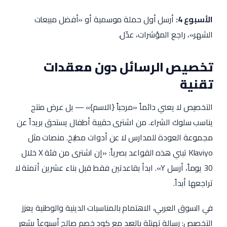
الأسبوع 4:
أرسل أول حملة موسمية أو «أفضل مبيعات
الشهر»، راجع المؤشرات، عدّل.
تخصيص الرسائل دون معقدات
تقنية
التخصيص لا يعني دائماً «مرحباً {الاسم}» — بل عرض منتج
يناسب سلوك الشراء. من اشترى حقيبة أطفال يستحق بريداً عن
مجموعة العودة للمدارس لا عن أدوات مطبخ. منصات مثل
Klaviyo تبني هذه القواعد بصرياً: «إن اشترى من فئة X خلال
30 يوماً، أرسل Y». ابدأ بقاعدتين فقط قبل بناء عشرين أتمتة لا
تراجعها أبداً.
في السوق العربي، الاهتمام بالمناسبات الدينية والوطنية يعزز
التخصيص: رسالة تهنئة بالعيد مع كود خصم صالح أسبوعاً يشعر