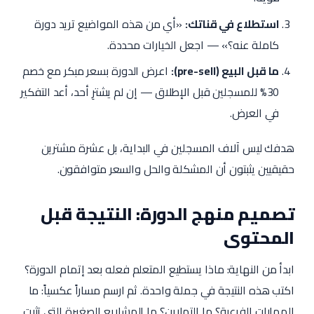
استطلاع في قناتك:
«أي من هذه المواضيع تريد دورة
كاملة عنه؟» — اجعل الخيارات محددة.
ما قبل البيع (pre-sell):
اعرض الدورة بسعر مبكر مع خصم
30% للمسجلين قبل الإطلاق — إن لم يشترِ أحد، أعد التفكير
في العرض.
هدفك ليس آلاف المسجلين في البداية، بل عشرة مشترين
حقيقيين يثبتون أن المشكلة والحل والسعر متوافقون.
تصميم منهج الدورة: النتيجة قبل
المحتوى
ابدأ من النهاية: ماذا يستطيع المتعلم فعله بعد إتمام الدورة؟
اكتب هذه النتيجة في جملة واحدة. ثم ارسم مساراً عكسياً: ما
المهارات الفرعية؟ ما التمارين؟ ما المشاريع الصغيرة التي تثبت