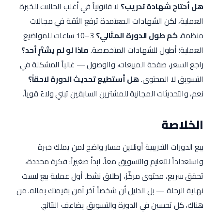
هل أحتاج شهادة تدريب؟
لا قانونياً في أغلب الحالات للخبرة
العملية، لكن الشهادات المعتمدة ترفع الثقة في مجالات
منظمة.
كم طول الدورة المثالي؟
3–10 ساعات للمواضيع
العملية؛ أطول للشهادات المتخصصة.
ماذا لو لم يشتَرِ أحد؟
راجع السعر، صفحة المبيعات، والوصول — غالباً المشكلة في
التسويق لا المحتوى.
هل أستطيع تحديث الدورة لاحقاً؟
نعم، والتحديثات المجانية للمشترين السابقين تبني ولاءً قوياً.
الخلاصة
بيع الدورات التدريبية أونلاين مسار واضح لمن يملك خبرة
واستعداداً للتعليم والتسويق معاً. ابدأ صغيراً: فكرة محددة،
تحقق سريع، محتوى مركّز، إطلاق نشط. أول عملية بيع ليست
نهاية الرحلة — بل الدليل أن شخصاً آخر آمن بقيمتك بماله. من
هناك، كل تحسين في الدورة والتسويق يضاعف النتائج.