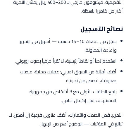
التقديمية. ميكروفون خارجي بـ 200–400 ريال يحسّن التجربة
أكثر من كاميرا باهظة.
نصائح التسجيل
سجّل في دفعات 10–15 دقيقة — أسهل في التحرير
وإعادة المحاولة.
استخدم نصاً أو نقاطاً رئيسية، لا تقرأ حرفياً بصوت روبوتي.
أضف أمثلة من السوق العربي: عملات محلية، منصات
معروفة، قصص من تجربتك.
راجع الحلقات الأولى مع 3 أشخاص من جمهورك
المستهدف قبل إكمال الباقي.
التحرير: قص الصمت والتعثرات، أضف عناوين فرعية إن أمكن. لا
تبالغ في المؤثرات — الوضوح أهم من الإبهار.