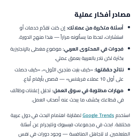
مصادر أفكار عملية
أسئلة متكررة من عملائك:
إن كنت تقدّم خدمات أو
استشارات، لاحظ ما يسألونه مراراً — هذا منهج الدورة.
فجوات في المحتوى العربي:
موضوع مغطى بالإنجليزية
بكثرة لكن نادر بالعربية بعمق عملي.
نتائج حققتها:
«كيف بنيت متجري الأول»، «كيف حصلت
على أول 10 عملاء فريلانس» — قصص بأرقام تُباع.
مهارات مطلوبة في سوق العمل:
تحليل إعلانات وظائف
في قطاعك يكشف ما يبحث عنه أصحاب العمل.
استخدم
Google Trends
لمقارنة اهتمام البحث في دول عربية
مختلفة. ابحث في مجموعات فيسبوك وتليجرام عن أسئلة
المتعلمين. لا تتجاهل المنافسة — وجود دورات في نفس