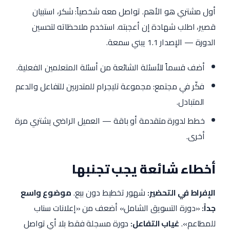
أول مشتري هو الأهم. تواصل معه شخصياً: شكر، استبيان
قصير، اطلب شهادة إن أعجبته. استخدم ملاحظاته لتحسين
الدورة — الإصدار 1.1 يبني سمعة.
أضف قسماً للأسئلة الشائعة من أسئلة المتعلمين الفعلية.
فكّر في مجتمع: مجموعة تليجرام للمتدربين للتفاعل والدعم
المتبادل.
خطط لدورة متقدمة أو باقة — العميل الراضي يشتري مرة
أخرى.
أخطاء شائعة يجب تجنبها
الإفراط في التحضير:
شهور تخطيط دون بيع.
موضوع واسع
جداً:
«دورة التسويق الشامل» أضعف من «إعلانات سناب
للمطاعم».
غياب التفاعل:
دورة مسجلة فقط بلا أي تواصل