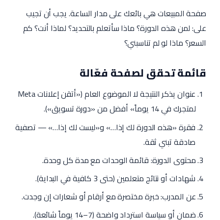
صفحة المبيعات هي بائعك على مدار الساعة. يجب أن تجيب
على: لمن هذه الدورة؟ ماذا سأتعلم بالتحديد؟ لماذا أنت؟ كم
السعر؟ ماذا لو لم تناسبني؟
قائمة تحقق لصفحة فعّالة
عنوان يذكر النتيجة لا الموضوع العام («أتقن إعلانات Meta
لمتجرك في 14 يوماً» أفضل من «دورة تسويق»).
فقرة «هذه الدورة لك إذا…» و«ليست لك إذا…» — تصفية
صادقة تبني ثقة.
محتوى الدورة: قائمة الوحدات مع مدة كل وحدة.
شهادات أو نتائج متعلمين (حتى 3 كافية في البداية).
عن المدرب: خبرة مختصرة مع أرقام أو شعارات إن وجدت.
ضمان أو سياسة استرداد واضحة (7–14 يوماً شائعة).