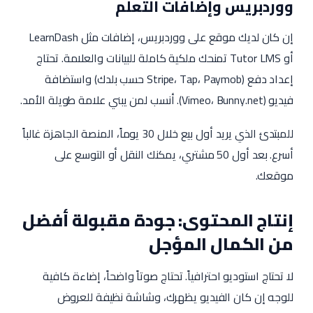
ووردبريس وإضافات التعلم
إن كان لديك موقع على ووردبريس، إضافات مثل LearnDash
أو Tutor LMS تمنحك ملكية كاملة للبيانات والعلامة. تحتاج
إعداد دفع (Stripe، Tap، Paymob حسب بلدك) واستضافة
فيديو (Vimeo، Bunny.net). أنسب لمن يبني علامة طويلة الأمد.
للمبتدئ الذي يريد أول بيع خلال 30 يوماً، المنصة الجاهزة غالباً
أسرع. بعد أول 50 مشتري، يمكنك النقل أو التوسع على
موقعك.
إنتاج المحتوى: جودة مقبولة أفضل
من الكمال المؤجل
لا تحتاج استوديو احترافياً. تحتاج صوتاً واضحاً، إضاءة كافية
للوجه إن كان الفيديو يظهرك، وشاشة نظيفة للعروض