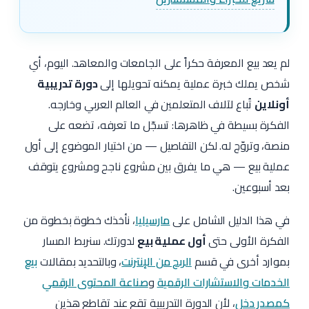
لم يعد بيع المعرفة حكراً على الجامعات والمعاهد. اليوم، أي
شخص يملك خبرة عملية يمكنه تحويلها إلى
دورة تدريبية
أونلاين
تُباع لآلاف المتعلمين في العالم العربي وخارجه.
الفكرة بسيطة في ظاهرها: تسجّل ما تعرفه، تضعه على
منصة، وتروّج له. لكن التفاصيل — من اختيار الموضوع إلى أول
عملية بيع — هي ما يفرق بين مشروع ناجح ومشروع يتوقف
بعد أسبوعين.
في هذا الدليل الشامل على
مارسيليا
، نأخذك خطوة بخطوة من
الفكرة الأولى حتى
أول عملية بيع
لدورتك. سنربط المسار
بموارد أخرى في قسم
الربح من الإنترنت
، وبالتحديد بمقالات
بيع
الخدمات والاستشارات الرقمية
و
صناعة المحتوى الرقمي
كمصدر دخل
، لأن الدورة التدريبية تقع عند تقاطع هذين