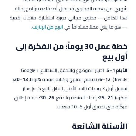
شهري. من يعجبه المحتوى قد يحيل أصدقاءه ببرنامج إحالة.
هذا التكامل — محتوى مجاني، دورة، استشارة، منتجات رقمية
— هو ما يبني عملاً مستداماً في
الربح من الإنترنت
.
خطة عمل 30 يوماً: من الفكرة إلى
أول بيع
الأيام 1–5:
اختيار الموضوع والتحقق (استطلاع + Google
Trends).
6–12:
تصميم المنهج وكتابة صفحة هبوط.
13–20:
تسجيل أول 3 وحدات (الحد الأدنى القابل للبيع كـ «إصدار
مبكر»).
21–25:
إعداد المنصة والدفع.
26–30:
حملة إطلاق
مركّزة حتى تحقيق أول 5–10 مبيعات.
الأسئلة الشائعة