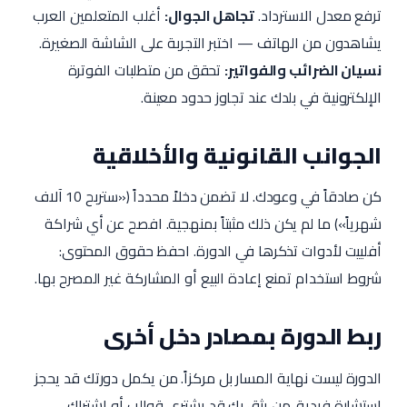
ترفع معدل الاسترداد.
تجاهل الجوال:
أغلب المتعلمين العرب
يشاهدون من الهاتف — اختبر التجربة على الشاشة الصغيرة.
نسيان الضرائب والفواتير:
تحقق من متطلبات الفوترة
الإلكترونية في بلدك عند تجاوز حدود معينة.
الجوانب القانونية والأخلاقية
كن صادقاً في وعودك. لا تضمن دخلاً محدداً («ستربح 10 آلاف
شهرياً») ما لم يكن ذلك مثبتاً بمنهجية. افصح عن أي شراكة
أفلييت لأدوات تذكرها في الدورة. احفظ حقوق المحتوى:
شروط استخدام تمنع إعادة البيع أو المشاركة غير المصرح بها.
ربط الدورة بمصادر دخل أخرى
الدورة ليست نهاية المسار بل مركزاً. من يكمل دورتك قد يحجز
استشارة فردية. من يثق بك قد يشتري قوالب أو اشتراك