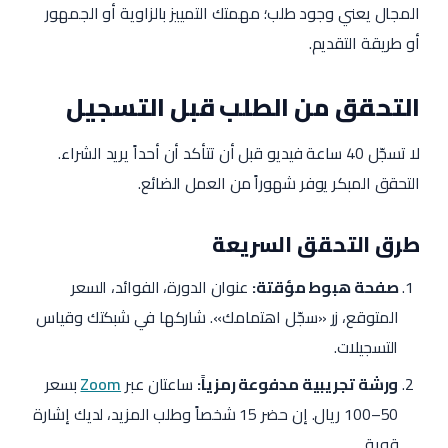
المجال يعني وجود طلب؛ مهمتك التمييز بالزاوية أو الجمهور
أو طريقة التقديم.
التحقق من الطلب قبل التسجيل
لا تسجّل 40 ساعة فيديو قبل أن تتأكد أن أحداً يريد الشراء.
التحقق المبكر يوفر شهوراً من العمل الضائع.
طرق التحقق السريعة
صفحة هبوط مؤقتة:
عنوان الدورة، الفوائد، السعر
المتوقع، زر «سجّل اهتمامك». شاركها في شبكتك وقياس
التسجيلات.
ورشة تجريبية مدفوعة رمزياً:
ساعتان عبر
Zoom
بسعر
50–100 ريال. إن حضر 15 شخصاً وطلب المزيد، لديك إشارة
قوية.