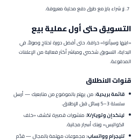
زر شراء بارز مع طرق دفع محلية معروفة.
التسويق حتى أول عملية بيع
«ابنِها وسيأتوا» خرافة. حتى أفضل دورة تحتاج وصولاً. في
البداية، التسويق شخصي ومباشر أكثر فعالية من الإعلانات
المدفوعة.
قنوات الانطلاق
قائمة بريدية:
من يهتم بالموضوع من متابعيك — أرسل
سلسلة 3–5 رسائل قبل الإطلاق.
لينكدإن وتويتر/X:
منشورات قصيرة تكشف «خلف
الكواليس» وبنك أسرار مجانية.
تليجرام وواتساب:
مجموعات مهتمة بالمجال — قدّم