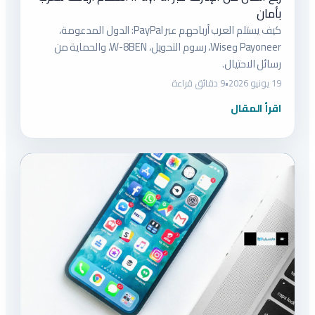
بأمان
كيف يستلم العرب أرباحهم عبر PayPal: الدول المدعومة،
Payoneer وWise، رسوم التحويل، W-8BEN، والحماية من
رسائل الاحتيال.
19 يونيو 2026
•
9 دقائق قراءة
اقرأ المقال