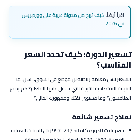
اقرأ أيضاً:
كيف تربح من مدونة عربية على ووردبريس
في 2026
تسعير الدورة: كيف تحدد السعر
المناسب؟
التسعير ليس معادلة رياضية بل موضع في السوق. اسأل: ما
القيمة الاقتصادية للنتيجة التي يحصل عليها المتعلم؟ كم يدفع
المنافسون؟ وما مستوى ثقتك وجمهورك الحالي؟
نماذج تسعير شائعة
سعر ثابت للدورة كاملة:
297–997 ريال للدورات العملية
القصيرة؛ 1500–5000 للدورات المتخصصة العميقة.