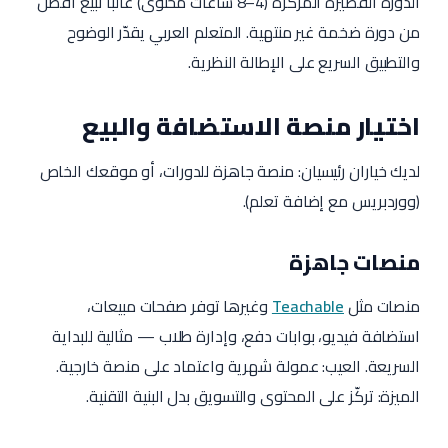
الدورة القصيرة المركّزة (4–8 ساعات محتوى) غالباً تبيع أفضل
من دورة ضخمة غير منتهية. المتعلم العربي يقدّر الوضوح
والتطبيق السريع على الإطالة النظرية.
اختيار منصة الاستضافة والبيع
لديك خياران رئيسيان: منصة جاهزة للدورات، أو موقعك الخاص
(ووردبريس مع إضافة تعلم).
منصات جاهزة
منصات مثل
Teachable
وغيرها توفر صفحات مبيعات،
استضافة فيديو، بوابات دفع، وإدارة طلاب — مثالية للبداية
السريعة. العيب: عمولة شهرية واعتماد على منصة خارجية.
الميزة: تركّز على المحتوى والتسويق بدل البنية التقنية.