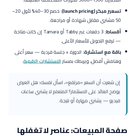
تسعير مبكر (launch pricing):
خصم 30–40% لأول 20–
50 مشتري مقابل شهادة أو مراجعة.
أقساط:
3 دفعات عبر Tabby أو Tamara إن كانت متاحة
— ترفع التحويل للأسعار الأعلى.
باقة مع استشارة:
الدورة + جلسة فردية — سعر أعلى
وهامش أفضل، ويربطك بمسار
الاستشارات الرقمية
.
إن شعرت أن السعر «مرتفع»، اسأل نفسك: هل العرض
يوضح العائد على الاستثمار؟ المتعلم لا يشتري ساعات
فيديو — يشتري مهارة أو نتيجة.
صفحة المبيعات: عناصر لا تغفلها