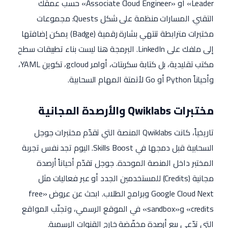
Leader» أو «Associate Cloud Engineer» حسب عمقك
التقني. المسارات منظمة على شكل Quests: مجموعات
مختبرات مترابطة تنتهي بشارة رقمية (Badge) يمكن إضافتها
إلى ملفك على LinkedIn. البرمجة هنا ليست بناء تطبيقات سطح
مكتب تقليدية، بل كتابة سكربتات، أوامر gcloud، تكوين YAML،
وأحياناً Python أو Go لأتمتة المهام السحابية.
مختبرات Qwiklabs والأرصدة المجانية
تاريخياً، كانت Qwiklabs المنصة التي تقدّم مختبرات جوجل
السحابية قبل دمجها في Skills Boost. اليوم تجد نفس تجربة
المختبر داخل المنصة الموحدة. جوجل تقدّم أحياناً أرصدة
مجانية (Credits) للمستخدمين الجدد أو عبر فعاليات مثل
Google Cloud Next وبرامج الطلاب. ابحث عن عروض «free
credits» و«sandbox» في الموقع الرسمي، وتجنّب المواقع
التي تدّعي بيع أرصدة مخفّضة خارج القنوات الرسمية.