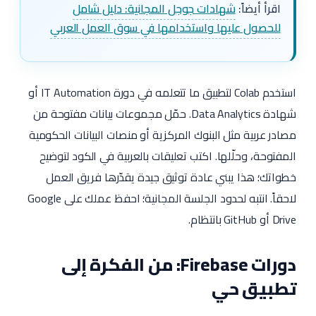
اقرأ أيضاً:
شهادات جوجل المجانية: دليل شامل
للحصول عليها واستخدامها في سوق العمل العربي
استخدم Colab لتطبيق ما تتعلمه في دورة IT Automation أو
شهادة Data Analytics. حمّل مجموعات بيانات مفتوحة من
مصادر عربية مثل البنوك المركزية أو منصات البيانات الحكومية
المفتوحة، وحلّلها. اكتب تعليقات بالعربية في الكود لتوضيح
خطواتك؛ هذا يبني عادة توثيق جيدة يقدّرها فريق العمل
لاحقاً. انتبه لحدود الجلسة المجانية؛ احفظ عملك على Google
Drive أو GitHub بانتظام.
دورات Firebase: من الفكرة إلى
تطبيق حي