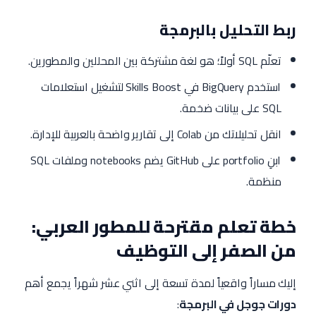
ربط التحليل بالبرمجة
تعلّم SQL أولاً؛ هو لغة مشتركة بين المحللين والمطورين.
استخدم BigQuery في Skills Boost لتشغيل استعلامات
SQL على بيانات ضخمة.
انقل تحليلاتك من Colab إلى تقارير واضحة بالعربية للإدارة.
ابنِ portfolio على GitHub يضم notebooks وملفات SQL
منظمة.
خطة تعلم مقترحة للمطور العربي:
من الصفر إلى التوظيف
إليك مساراً واقعياً لمدة تسعة إلى اثني عشر شهراً يجمع أهم
دورات جوجل في البرمجة
: