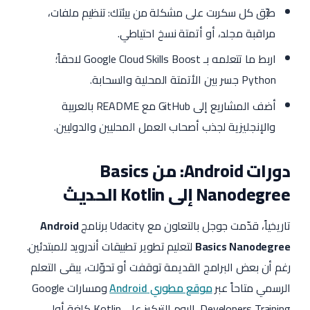
طبّق كل سكربت على مشكلة من بيئتك: تنظيم ملفات،
مراقبة مجلد، أو أتمتة نسخ احتياطي.
اربط ما تتعلمه بـ Google Cloud Skills Boost لاحقاً؛
Python جسر بين الأتمتة المحلية والسحابة.
أضف المشاريع إلى GitHub مع README بالعربية
والإنجليزية لجذب أصحاب العمل المحليين والدوليين.
دورات Android: من Basics
Nanodegree إلى Kotlin الحديث
تاريخياً، قدّمت جوجل بالتعاون مع Udacity برنامج
Android
Basics Nanodegree
لتعليم تطوير تطبيقات أندرويد للمبتدئين.
رغم أن بعض البرامج القديمة توقفت أو تحوّلت، يبقى التعلم
الرسمي متاحاً عبر
موقع مطوري Android
ومسارات Google
Developers Training. اليوم التركيز على Kotlin كلغة أولى