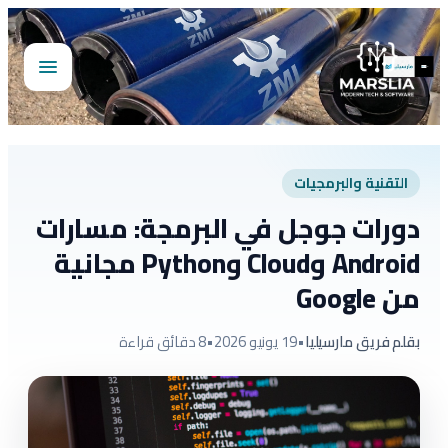
تخطى
إلى
المحتوى
فتح
القائمة
التقنية والبرمجيات
دورات جوجل في البرمجة: مسارات
Android وCloud وPython مجانية
من Google
بقلم فريق مارسيليا
•
19 يونيو 2026
•
8 دقائق قراءة