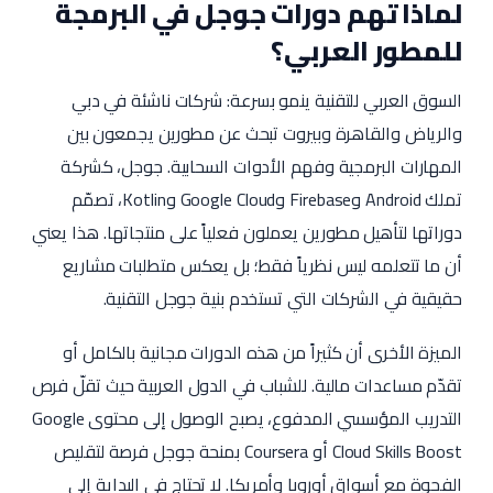
لماذا تهم دورات جوجل في البرمجة
للمطور العربي؟
السوق العربي للتقنية ينمو بسرعة: شركات ناشئة في دبي
والرياض والقاهرة وبيروت تبحث عن مطورين يجمعون بين
المهارات البرمجية وفهم الأدوات السحابية. جوجل، كشركة
تملك Android وFirebase وGoogle Cloud وKotlin، تصمّم
دوراتها لتأهيل مطورين يعملون فعلياً على منتجاتها. هذا يعني
أن ما تتعلمه ليس نظرياً فقط؛ بل يعكس متطلبات مشاريع
حقيقية في الشركات التي تستخدم بنية جوجل التقنية.
الميزة الأخرى أن كثيراً من هذه الدورات مجانية بالكامل أو
تقدّم مساعدات مالية. للشباب في الدول العربية حيث تقلّ فرص
التدريب المؤسسي المدفوع، يصبح الوصول إلى محتوى Google
Cloud Skills Boost أو Coursera بمنحة جوجل فرصة لتقليص
الفجوة مع أسواق أوروبا وأمريكا. لا تحتاج في البداية إلى