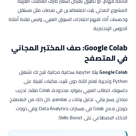
قائمة مهام، أو تطبيق يعرض أسعار صرف العملات العربية.
المشروع المحلي يثبت للمتعاقدين في منصات مثل مستقل
وخمسات أنك تفهم احتياجات السوق العربي، وليس فقط أمثلة
الدروس الإنجليزية.
Google Colab: صف المختبر المجاني
في المتصفح
Google Colab
بيئة Jupyter سحابية مجانية تتيح لك تشغيل
Python وتجربة تعلم الآلة دون تثبيت مكتبات ثقيلة على
حاسوبك. للطالب العربي بموارد محدودة، Colab منقذ: تدريب
نماذج، رسم بياني، تحليل بيانات بـ pandas، كل ذلك من المتصفح.
جوجل تدمج Colab في مسارات Data Analytics وفي دورات
الذكاء الاصطناعي على Skills Boost.