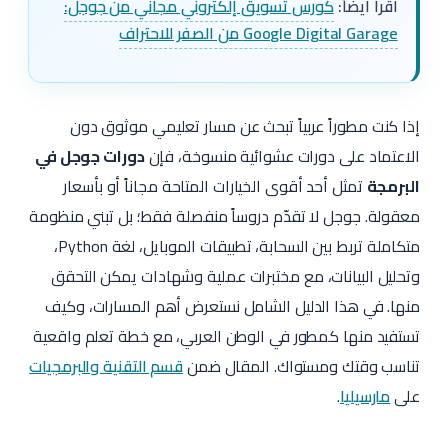
اقرأ أيضاً:
كورس تسويق إلكتروني مجاني من جوجل:
Google Digital Garage من الصفر للاحتراف
إذا كنت مطوراً عربياً تبحث عن مسار تعليمي موثوق دون
الاعتماد على دورات عشوائية منسوخة، فإن
دورات جوجل في
البرمجة
تمثل أحد أقوى الخيارات المتاحة مجاناً أو بأسعار
معقولة. جوجل لا تقدّم دروساً منفصلة فقط؛ بل تبني منظومة
متكاملة تربط بين السحابة، تطبيقات الموبايل، لغة Python،
وتحليل البيانات، مع مختبرات عملية وشهادات يمكن التحقق
منها. في هذا الدليل الشامل نستعرض أهم المسارات، وكيف
تستفيد منها كمطور في الوطن العربي، مع خطة تعلم واقعية
تناسب وقتك ومستواك. المقال ضمن
قسم التقنية والبرمجيات
على
مارسيليا
.