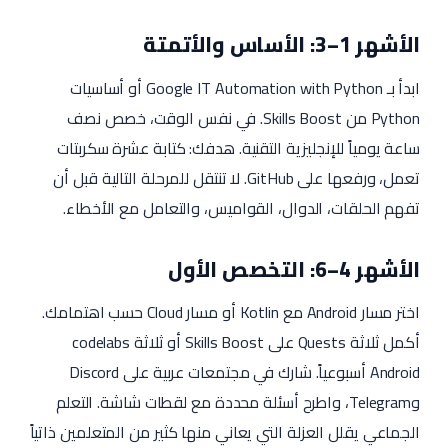
الأشهر 1–3: الأساس والأتمتة
ابدأ بـ Google IT Automation with Python أو أساسيات
Python من Skills Boost. في نفس الوقت، خصص نصف
ساعة يومياً للإنجليزية التقنية. هدفك: كتابة عشرة سكربتات
تعمل، ورفعها على GitHub. لا تنتقل للمرحلة التالية قبل أن
تفهم الحلقات، الدوال، القواميس، والتعامل مع الأخطاء.
الأشهر 4–6: التخصص الأول
اختر مسار Android مع Kotlin أو مسار Cloud حسب اهتمامك.
أكمل ثلاثة Quests على Skills Boost أو ثلاثة codelabs
Android أسبوعياً. شارك في مجتمعات عربية على Discord
وTelegram، واطرح أسئلة محددة مع لقطات شاشة. التعلم
الجماعي يقلل العزلة التي يعاني منها كثير من المتعلمين ذاتياً