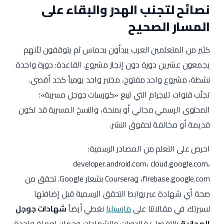
نصائح لتجنب الهدر والبقاء على
المسار الصحيح
كثير من المتعلمين العرب يبدأون بحماس ثم يتوقفون لأنهم
يجمعون عشرين دورة دون إنجاز مشروع. القاعدة: دورة واحدة
نشطة، مشروع واحد مفتوح، مختبر واحد يومياً كحد أقصى.
تجنّب قنوات تليجرام التي تبيع «كورسات جوجل مسربة»؛
المحتوى الرسمي مجاني أو بمنحة، والنسخ المسربة قد تكون
قديمة أو مخالفة لحقوق النشر.
احرص على التعلم من المصادر الرسمية:
developer.android.com، cloud.google.com،
firebase.google.com، وCoursera بشعار Google. تحقق من
صحة أي شهادة عبر روابط التحقق الرسمية قبل إضافتها
لسيرتك. في مقالاتنا على
مارسيليا
نغطي أيضاً
شهادات جوجل
المجانية
بالتفصيل؛ فالدورات والشهادات وجهان لعملة واحدة