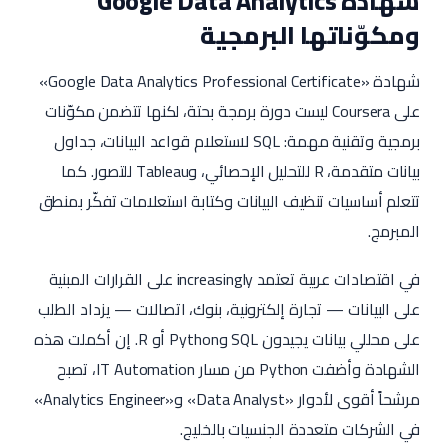
شهادة Google Data Analytics
ومكوّناتها البرمجية
شهادة «Google Data Analytics Professional Certificate»
على Coursera ليست دورة برمجة بحتة، لكنها تتضمن مكوّنات
برمجية وتقنية مهمة: SQL لاستعلام قواعد البيانات، جداول
بيانات متقدمة، R للتحليل الإحصائي، وTableau للتصور. كما
تتعلم أساسيات تنظيف البيانات وكتابة استعلامات تفكّر بمنطق
المبرمج.
في اقتصادات عربية تعتمد increasingly على القرارات المبنية
على البيانات — تجارة إلكترونية، بنوك، اتصالات — يزداد الطلب
على محللي بيانات يجيدون SQL وPython أو R. إن أكملت هذه
الشهادة وأضفت Python من مسار IT Automation، تصبح
مرشحاً أقوى لأدوار «Data Analyst» و«Analytics Engineer»
في الشركات متعددة الجنسيات بالخليج.