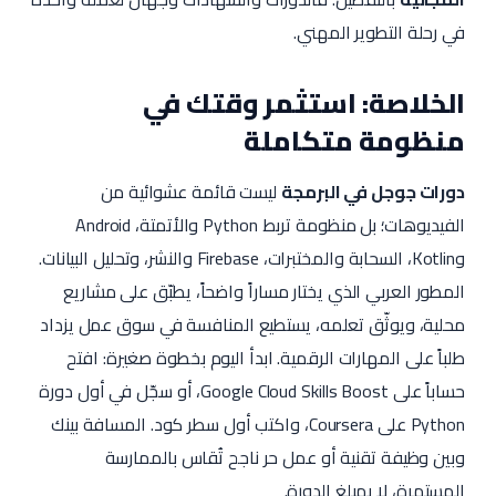
في رحلة التطوير المهني.
الخلاصة: استثمر وقتك في
منظومة متكاملة
دورات جوجل في البرمجة
ليست قائمة عشوائية من
الفيديوهات؛ بل منظومة تربط Python والأتمتة، Android
وKotlin، السحابة والمختبرات، Firebase والنشر، وتحليل البيانات.
المطور العربي الذي يختار مساراً واضحاً، يطبّق على مشاريع
محلية، ويوثّق تعلمه، يستطيع المنافسة في سوق عمل يزداد
طلباً على المهارات الرقمية. ابدأ اليوم بخطوة صغيرة: افتح
حساباً على Google Cloud Skills Boost، أو سجّل في أول دورة
Python على Coursera، واكتب أول سطر كود. المسافة بينك
وبين وظيفة تقنية أو عمل حر ناجح تُقاس بالممارسة
المستمرة، لا بمبلغ الدورة.