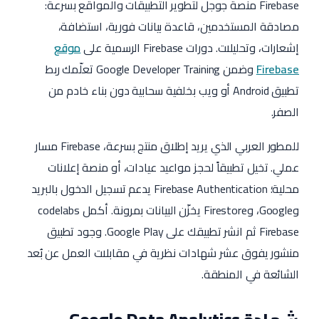
Firebase منصة جوجل لتطوير التطبيقات والمواقع بسرعة:
مصادقة المستخدمين، قاعدة بيانات فورية، استضافة،
إشعارات، وتحليلات. دورات Firebase الرسمية على
موقع
Firebase
وضمن Google Developer Training تعلّمك ربط
تطبيق Android أو ويب بخلفية سحابية دون بناء خادم من
الصفر.
للمطور العربي الذي يريد إطلاق منتج بسرعة، Firebase مسار
عملي. تخيل تطبيقاً لحجز مواعيد عيادات، أو منصة إعلانات
محلية؛ Firebase Authentication يدعم تسجيل الدخول بالبريد
وGoogle، وFirestore يخزّن البيانات بمرونة. أكمل codelabs
Firebase ثم انشر تطبيقك على Google Play. وجود تطبيق
منشور يفوق عشر شهادات نظرية في مقابلات العمل عن بُعد
الشائعة في المنطقة.