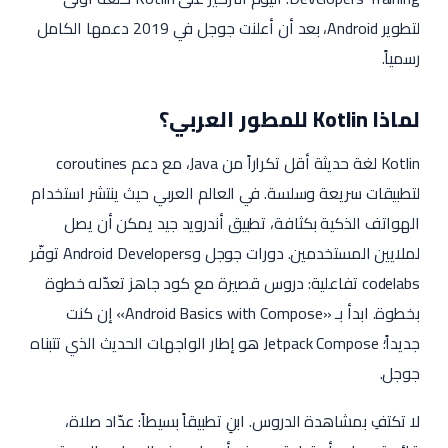
لتطوير Android، بعد أن أعلنت جوجل في 2019 دعمها الكامل
رسمياً.
لماذا Kotlin للمطور العربي؟
Kotlin لغة حديثة أقل تكراراً من Java، مع دعم coroutines
لتطبيقات سريعة وسلسة. في العالم العربي حيث ينتشر استخدام
الهواتف الذكية بكثافة، تطبيق أندرويد جيد يمكن أن يصل
لملايين المستخدمين. دورات جوجل وAndroid Developers توفّر
codelabs تفاعلية: دروس قصيرة مع كود جاهز تعدّله خطوة
بخطوة. ابدأ بـ «Android Basics with Compose» إن كنت
جديداً؛ Jetpack Compose هو إطار الواجهات الحديث الذي تتبناه
جوجل.
لا تكتفِ بمشاهدة الدروس. ابنِ تطبيقاً بسيطاً: عدّاد صلاة،