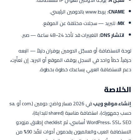
سجل A:
يوجّه الدومين لعنوان IP للاستضافة.
CNAME:
يربط www بالدومين الرئيسي.
MX:
للبريد — سجلات مختلفة عن الموقع.
انتشار DNS:
التغييرات قد تأخذ 24–48 ساعة — صبر.
لوحة الاستضافة أو مسجّل الدومين يوفران دليلاً — اتبعه
حرفياً. خطأ واحد في السجل يوقف الموقع أو البريد. إن تعثّرت،
دعم الاستضافة العربي يساعدك خطوة بخطوة.
الخلاصة
إنشاء موقع ويب
في 2026 مسار واضح: دومين (.com أو .sa
حسب جمهورك)، استضافة مناسبة (shared للبداية)،
WordPress، SSL، SEO أساسي، ثم checklist إطلاق. مزودو
الاستضافة العرب والعالميون يقدمون أدوات تنفّذ 90% من