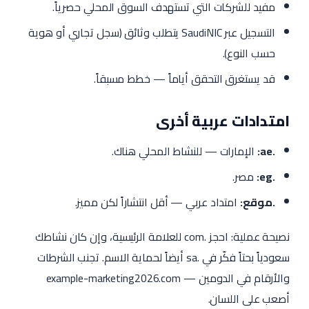
مفيد للشركات التي تستهدف السوق المحلي حصرياً.
التسجيل عبر SaudiNIC يتطلب وثائق (سجل تجاري أو هوية
حسب النوع).
قد يستغرق التحقق أياماً — خطط مسبقاً.
امتدادات عربية أخرى
.ae:
الإمارات — للنشاط المحلي هناك.
.eg:
مصر.
.موقع:
امتداد عربي — أقل انتشاراً لكن مميز.
نصيحة عملية: احجز .com للعلامة الرئيسية، وإن كان نشاطك
سعودياً بحتاً فكّر في .sa أيضاً لحماية الاسم. تجنب الشرطات
والأرقام في الدومين — example-marketing2026.com
أصعب على اللسان.