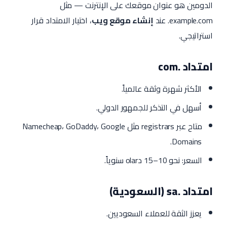
الدومين هو عنوان موقعك على الإنترنت — مثل
example.com. عند
إنشاء موقع ويب
، اختيار الامتداد قرار
استراتيجي.
امتداد .com
الأكثر شهرة وثقة عالمياً.
أسهل في التذكر للجمهور الدولي.
متاح عبر registrars مثل Namecheap، GoDaddy، Google
Domains.
السعر: نحو 10–15 دolar سنوياً.
امتداد .sa (السعودية)
يعزز الثقة للعملاء السعوديين.