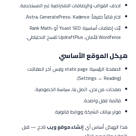
احذف القوالب والإضافات الافتراضية غير المستخدمة.
اختر قالباً خفيفاً: Astra، GeneratePress، Kadence.
ثبّت إضافات أساسية: Yoast SEO أو Rank Math،
Wordfence للأمان، UpdraftPlus للنسخ الاحتياطي.
هيكل الموقع الأساسي
الصفحة الرئيسية: static page وليس آخر المقالات
(Settings → Reading).
صفحات: من نحن، اتصل بنا، سياسة الخصوصية.
قائمة تنقل واضحة.
فوتر ببيانات الشركة وروابط قانونية.
هذا الهيكل أساس أي
إنشاء موقع ويب
ناجح — قبل