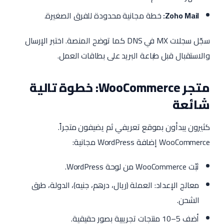
Zoho Mail:
خطة مجانية محدودة للفرق الصغيرة.
سجّل سجلات MX في DNS كما توضح المنصة. اختبر الإرسال
والاستقبال قبل طباعة البريد على بطاقات العمل.
متجر WooCommerce: خطوة تالية
شائعة
كثيرون يبدأون بموقع تعريفي ثم يضيفون متجراً.
WooCommerce إضافة WordPress مجانية:
ثبّت WooCommerce من لوحة WordPress.
معالج الإعداد: العملة (ريال، درهم، جنيه)، الدولة، طرق
الشحن.
أضف 5–10 منتجات تجريبية بصور حقيقية.