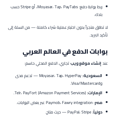
ربط بوابة دفع: Moyasar، Tap، PayTabs، أو Stripe حسب
بلدك.
لا تطلق متجراً بدون اختبار عملية شراء كاملة — من السلة إلى
تأكيد البريد.
بوابات الدفع في العالم العربي
عند
إنشاء موقع ويب
تجاري، الدفع المحلي حاسم:
السعودية:
Moyasar، Tap، HyperPay — تدعم مدى
وVisa/Mastercard.
الإمارات:
Telr، PayFort (Amazon Payment Services).
مصر:
Paymob، Fawry integration عبر بعض البوابات.
دولياً:
PayPal، Stripe — حيث متاح.