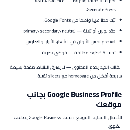
اختر قالباً خفيفاً وسريعاً — Astra، Kadence،
GeneratePress.
ثبّت خطاً عربياً واضحاً من Google Fonts.
حدّد لونين أو ثلاثة — primary، secondary، neutral.
استخدم نفس الألوان في الشعار، الأزرار، والعناوين.
تجنب 5 خطوط مختلفة — فوضى بصرية.
القالب الجيد يخدم المحتوى — لا يسرق الانتباه. صفحة بسيطة
سريعة أفضل من homepage مع sliders ثقيلة.
Google Business Profile بجانب
موقعك
للأعمال المحلية، الموقع + ملف Google Business يضاعف
الظهور: