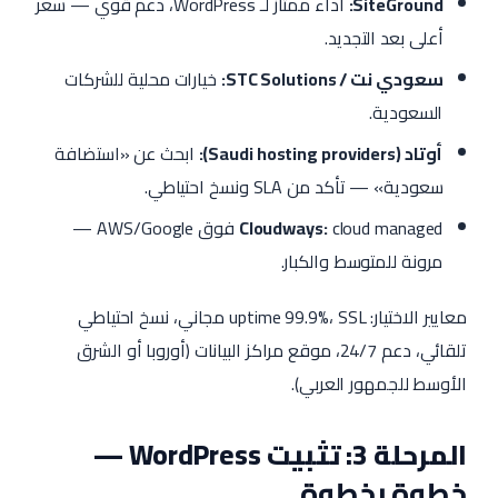
SiteGround:
أداء ممتاز لـ WordPress، دعم قوي — سعر
أعلى بعد التجديد.
سعودي نت / STC Solutions:
خيارات محلية للشركات
السعودية.
أوتاد (Saudi hosting providers):
ابحث عن «استضافة
سعودية» — تأكد من SLA ونسخ احتياطي.
Cloudways:
cloud managed فوق AWS/Google —
مرونة للمتوسط والكبار.
معايير الاختيار: uptime 99.9%، SSL مجاني، نسخ احتياطي
تلقائي، دعم 24/7، موقع مراكز البيانات (أوروبا أو الشرق
الأوسط للجمهور العربي).
المرحلة 3: تثبيت WordPress —
خطوة بخطوة