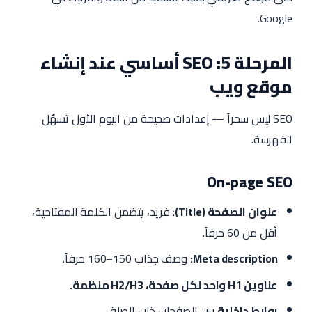
Google.
المرحلة 5: SEO أساسي عند إنشاء
موقع ويب
SEO ليس سحراً — إعدادات صحيحة من اليوم الأول تسهّل
الفهرسة.
On-page SEO
عنوان الصفحة (Title):
فريد، يتضمن الكلمة المفتاحية،
أقل من 60 حرفاً.
Meta description:
وصف جذاب 150–160 حرفاً.
عناوين H1 واحد لكل صفحة، H2/H3 منظمة.
روابط داخلية
بين الصفحات ذات الصلة.