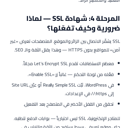
التعقيد والتصميم الزائد.
المرحلة 4: شهادة SSL — لماذا
ضرورية وكيف تفعّلها؟
SSL يشفّر الاتصال بين الزائر والموقع. المتصفحات تعرض «غير
آمن» للمواقع بدون HTTPS — وهذا يقتل الثقة والـ SEO.
معظم الاستضافات تقدم Let’s Encrypt SSL مجاناً.
فعّله من لوحة التحكم — غالباً زر «Enable SSL».
في WordPress، ثبّت Really Simple SSL أو عيّن Site URL
إلى https:// في الإعدادات.
تحقق من القفل الأخضر في المتصفح بعد التفعيل.
للمتاجر الإلكترونية، SSL ليس اختيارياً — بوابات الدفع تتطلبه.
حتى موقع تعريفي بسيط يستفيد من الثقة والترتيب في