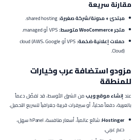
مقارنة سريعة
مبتدئ + مدونة/شركة صغيرة:
shared hosting.
متجر WooCommerce متوسط:
VPS أو managed.
حملات إعلانية ضخمة:
VPS أو cloud (AWS، Google
Cloud).
مزودو استضافة عرب وخيارات
للمنطقة
عند
إنشاء موقع ويب
من الشرق الأوسط، قد تفضّل دعماً
بالعربية، دفعاً محلياً، أو سيرفرات قريبة جغرافياً لتسريع التحميل.
Hostinger:
شائع عالمياً، أسعار منافسة، hPanel سهل،
دعم عربي.