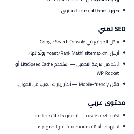
صور بـ alt text
يصف المحتوى.
SEO تقني
سجّل الموقع في Google Search Console.
أرسل sitemap.xml (Yoast/Rank Math يولّدانها).
تأكد من سرعة التحميل — استخدم LiteSpeed Cache أو
WP Rocket.
فعّل Mobile-friendly — أكثر زيارات العرب من الجوال.
محتوى عربي
اكتب بلغة طبيعية — لا حشو كلمات مفتاحية.
استهدف أسئلة حقيقية يبحث عنها جمهورك.