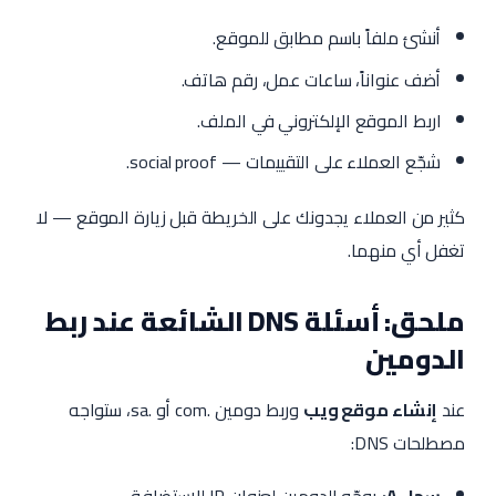
أنشئ ملفاً باسم مطابق للموقع.
أضف عنواناً، ساعات عمل، رقم هاتف.
اربط الموقع الإلكتروني في الملف.
شجّع العملاء على التقييمات — social proof.
كثير من العملاء يجدونك على الخريطة قبل زيارة الموقع — لا
تغفل أي منهما.
ملحق: أسئلة DNS الشائعة عند ربط
الدومين
عند
إنشاء موقع ويب
وربط دومين .com أو .sa، ستواجه
مصطلحات DNS: