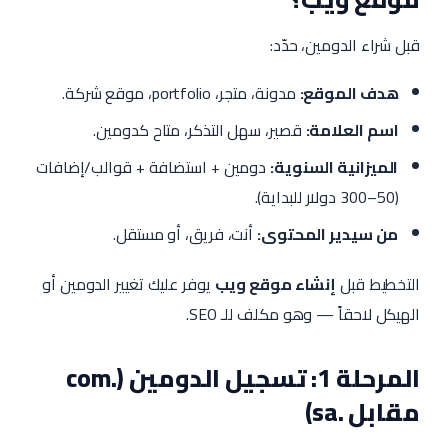
قبل شراء الدومين، حدّد:
هدف الموقع:
مدونة، متجر، portfolio، موقع شركة.
اسم العلامة:
قصير، سهل التذكر، متاح كدومين.
الميزانية السنوية:
دومين + استضافة + قوالب/إضافات
(50–300 دولار للبداية).
من سيدير المحتوى:
أنت، فريق، أو مستقل.
التخطيط قبل
إنشاء موقع ويب
يوفر عليك تغيير الدومين أو
الهيكل لاحقاً — وهو مكلف للـ SEO.
المرحلة 1: تسجيل الدومين (.com
مقابل .sa)