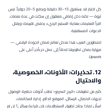
كل اختبار قد يستغرق 15–30 دقيقة ويدفع 5–20 دولاراً. ليس
ثروة — لكنه دخل إضافي معقول إن سجّلت في عدة منصات.
اقرأ التعليمات بعناية؛ التسليم الرديء يخفض تقييمك ويقلل
الدعوات المستقبلية.
للمطورين العرب: هذا مدخل لعالم ضمان الجودة الرقمي —
مهارة يمكن تطويرها لاحقاً إلى عمل حر بأجر أعلى على
Upwork.
12. تحذيرات: الأذونات، الخصوصية،
والاحتيال
كثير من تطبيقات «الربح السريع» تطلب أذونات خطيرة: الوصول
لجهات الاتصال، الرسائل، الموقع الدائم، إدارة المكالمات.
اسأل: لماذا يحتاج تطبيق الاستطلاعات إذن قراءة رسائلي؟ إن لم