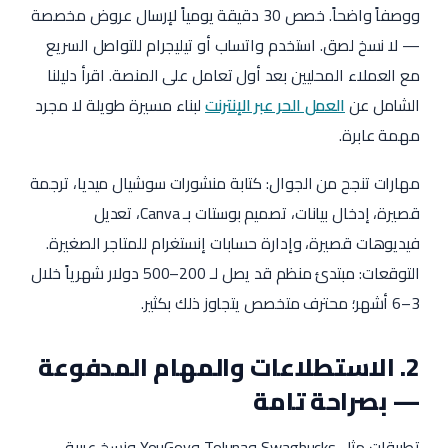
ووصفاً واضحاً. خصص 30 دقيقة يومياً لإرسال عروض مخصصة
— لا نسخ لصق. استخدم واتساب أو تيليجرام للتواصل السريع
مع العملاء المحليين بعد أول تعامل على المنصة. اقرأ دليلنا
الشامل عن
العمل الحر عبر الإنترنت
لبناء مسيرة طويلة لا مجرد
مهمة عابرة.
مهارات تنجح من الجوال: كتابة منشورات سوشيال ميديا، ترجمة
قصيرة، إدخال بيانات، تصميم بوستات بـ Canva، تعديل
فيديوهات قصيرة، وإدارة حسابات إنستغرام للمتاجر الصغيرة.
التوقعات: مبتدئ منظم قد يصل لـ 200–500 دولار شهرياً خلال
3–6 أشهر؛ محترف متخصص يتجاوز ذلك بكثير.
2. الاستطلاعات والمهام المدفوعة
— بصراحة تامة
تطبيقات مثل Swagbucks وToluna وYouGov ونسخ عربية