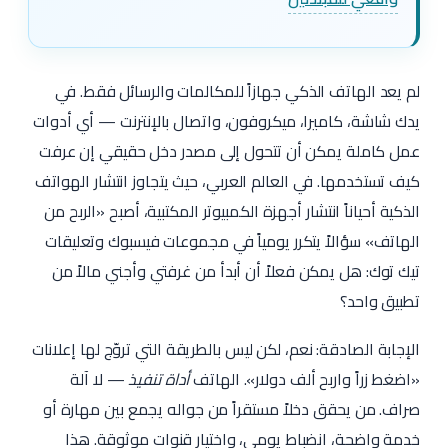
لم يعد الهاتف الذكي جهازاً للمكالمات والرسائل فقط. في
يدك شاشة، كاميرا، ميكروفون، واتصال بالإنترنت — أي أدوات
عمل كاملة يمكن أن تتحول إلى مصدر دخل حقيقي إن عرفت
كيف تستخدمها. في العالم العربي، حيث يتجاوز انتشار الهواتف
الذكية أحياناً انتشار أجهزة الكمبيوتر المكتبية، أصبح «الربح من
الهاتف» سؤالاً يتكرر يومياً في مجموعات فيسبوك وتعليقات
تيك توك: هل يمكن فعلاً أن أبدأ من غرفتي وأجني مالاً من
تطبيق واحد؟
الإجابة الصادقة: نعم، لكن ليس بالطريقة التي تروّج لها إعلانات
«اضغط زراً واربح ألف دولار». الهاتف
أداة تنفيذ
— لا آلة
صراف. من يحقق دخلاً مستقراً من جواله يجمع بين مهارة أو
خدمة واضحة، انضباط يومي، واختيار قنوات موثوقة. هذا