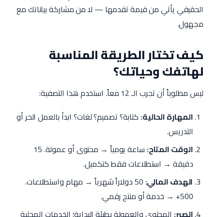
الحقيقي يأتي من قيمة تقدمها — لا من مشاركة بياناتك مع
مجهول.
كيف تختار الطريقة المناسبة
لهاتفك وحياتك؟
ليس مطلوباً أن تجرب الـ 12 معاً. استخدم هذا التصفية:
المهارة الحالية:
كتابة؟ تصميم؟ لغات؟ ابدأ بالعمل الحر أو
التدريس.
الوقت المتاح:
ساعة يومياً → محتوى أو عمولة. 15
دقيقة → استطلاعات فقط كتكميل.
الهدف المالي:
50 دولاراً شهرياً → مهام واستطلاعات.
500+ → خدمة أو منتج رقمي.
الصبر:
المحتوى والعمولة بطيئة البداية؛ الخدمات المحلية