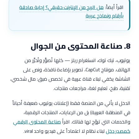
اقرأ أيضاً:
هل الربح من الإنترنت حقيقي؟ إجابة صادقة
بأرقام ونماذج عربية
8. صناعة المحتوى من الجوال
يوتيوب، تيك توك، انستغرام ريلز — كلها تُصوَّر وتُحرَّر من
الهاتف. مونتاج CapCut، تصوير بإضاءة نافذة، ونص على
الشاشة يكفي لبناء قناة عربية في تخصص ضيق: مال شخصي،
تقنية، طبخ، تعليم لغة، مراجعات منتجات.
الدخل لا يأتي من المنصة فقط (إعلانات يوتيوب ضعيفة أحياناً
في المنطقة العربية) بل من الرعايات، المنتجات الرقمية،
والخدمات التي تروّج لها قناتك. اقرأ
صناعة المحتوى الرقمي
كمصدر دخل
لبناء نظام لا اعتماداً على فيديو واحد viral.