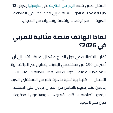
المقال ضمن قسم
الربح من الإنترنت
على
مارسيليا
يعرض
12
طريقة عملية
لتحويل هاتفك إلى مصدر دخل في المنطقة
العربية — مع توقعات واقعية وتحذيرات من الاحتيال.
لماذا الهاتف منصة مثالية للعربي
في 2026؟
تقارير الاتصالات في دول الخليج وشمال أفريقيا تشير إلى أن
أكثر من 90% من مستخدمي الإنترنت يتصلون عبر الهاتف أولاً.
المحافظ الرقمية، التحويلات البنكية عبر التطبيقات، واتساب
للأعمال — كلها بنية تحتية جاهزة. كثير من المستقلين العرب
يديرون مشاريعهم بالكامل من الجوال: يردون على العملاء،
يرفعون تصاميم، يسجّلون فيديوهات، ويستلمون المدفوعات
دون فتح لابتوب.