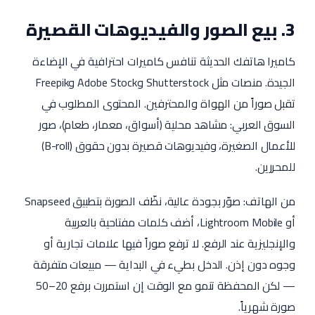
3. بيع الصور والفيديوهات القصيرة
كاميرا هاتفك الحديثة تنافس كاميرات احترافية في الإضاءة
الجيدة. منصات مثل Shutterstock وAdobe Stock وFreepik
تقبل صوراً من الهواة والمحترفين. المحتوى المطلوب في
السوق العربي: مشاهد محلية (أسواق، معمار، طعام)، صور
للأعمال الصغيرة، وفيديوهات قصيرة بدون حقوق (B-roll)
للمحررين.
من الهاتف: صوّر بجودة عالية، نظّف الصورة بتطبيق Snapseed
أو Lightroom Mobile، أضف كلمات مفتاحية بالعربية
والإنجليزية عند الرفع. لا ترفع صوراً فيها علامات تجارية أو
وجوه دون إذن. الدخل بطيء في البداية — مبيعات متفرقة
— لكن المحفظة تنمو مع الوقت إن استمررت برفع 20–50
صورة شهرياً.