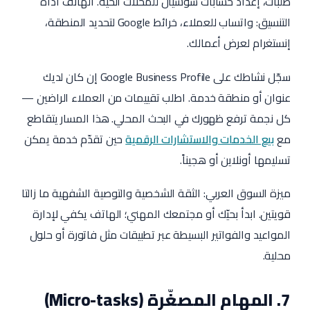
طلبات، إعداد حسابات سوشيال للمحلات الحيّة. الهاتف أداة
التنسيق: واتساب للعملاء، خرائط Google لتحديد المنطقة،
إنستغرام لعرض أعمالك.
سجّل نشاطك على Google Business Profile إن كان لديك
عنوان أو منطقة خدمة. اطلب تقييمات من العملاء الراضين —
كل نجمة ترفع ظهورك في البحث المحلي. هذا المسار يتقاطع
مع
بيع الخدمات والاستشارات الرقمية
حين تقدّم خدمة يمكن
تسليمها أونلاين أو هجيناً.
ميزة السوق العربي: الثقة الشخصية والتوصية الشفهية ما زالتا
قويتين. ابدأ بحيّك أو مجتمعك المهني؛ الهاتف يكفي لإدارة
المواعيد والفواتير البسيطة عبر تطبيقات مثل فاتورة أو حلول
محلية.
7. المهام المصغّرة (Micro-tasks)