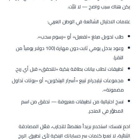
يكن هناك سبب واضح — لا تثبّت.
علامات الاحتيال الشائعة في الوطن العربي:
طلب تحويل مبلغ «تفعيل» أو «رسوم سحب».
وعود بدخل يومي ثابت دون مهارة (100 دولار يومياً من
النقر).
تطبيقات تطلب بيانات بطاقة بنكية «للتحقق» قبل أي ربح.
مجموعات تيليجرام تبيع «أسرار البيتكوين» أو «بوتات تداول
مضمونة».
نسخ احتيالية من تطبيقات معروفة — تحقق من اسم
المطوّر في المتجر.
احمِ نفسك: استخدم بريداً منفصلاً للتجارب، فعّل المصادقة
الثنائية، لا تعطِ كلمات سر حساباتك البنكية لأي تطبيق. الربح