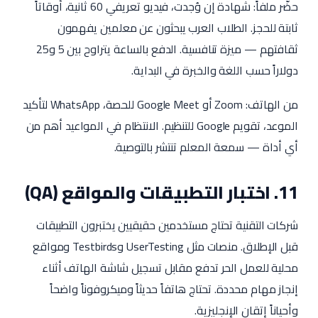
حضّر ملفاً: شهادة إن وُجدت، فيديو تعريفي 60 ثانية، أوقاتاً
ثابتة للحجز. الطلاب العرب يبحثون عن معلمين يفهمون
ثقافتهم — ميزة تنافسية. الدفع بالساعة يتراوح بين 5 و25
دولاراً حسب اللغة والخبرة في البداية.
من الهاتف: Zoom أو Google Meet للحصة، WhatsApp لتأكيد
الموعد، تقويم Google للتنظيم. الانتظام في المواعيد أهم من
أي أداة — سمعة المعلم تنتشر بالتوصية.
11. اختبار التطبيقات والمواقع (QA)
شركات التقنية تحتاج مستخدمين حقيقيين يختبرون التطبيقات
قبل الإطلاق. منصات مثل UserTesting وTestbirds ومواقع
محلية للعمل الحر تدفع مقابل تسجيل شاشة الهاتف أثناء
إنجاز مهام محددة. تحتاج هاتفاً حديثاً وميكروفوناً واضحاً
وأحياناً إتقان الإنجليزية.