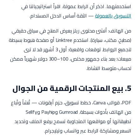
استخدمتهما. اذكر أن الرابط عمولة. اقرأ استراتيجياتنا في
التسويق بالعمولة
— الثقة أساس الدخل المستدام.
من الهاتف: أنشئ محتوى ريلز يعرض المنتج في سياق حقيقي
(مطبخ، مكتب، سيارة). استخدم Linktree أو صفحة هبوط بسيطة
لتجميع الروابط. توقعات واقعية: أول 3 أشهر قد لا ترى
مبيعات؛ بعد بناء جمهور مخلص، 100–300 دولار شهرياً ممكن
لحساب متوسط النشاط.
5. بيع المنتجات الرقمية من الجوال
PDF، قوالب Canva، خطط تسويق، حزم أيقونات — تُنشأ وتُباع
من الهاتف بأدوات بسيطة. Gumroad وPayhip وSellfy
تطبيقاتها أو مواقعها المتجاوبة تسمح برفع الملف وتحديد
السعر ومشاركة الرابط عبر واتساب وتيليجرام.