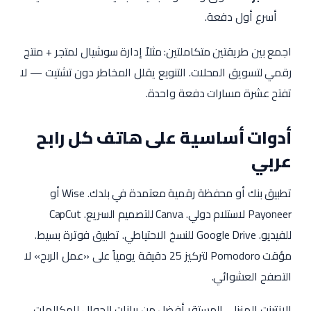
أسرع أول دفعة.
اجمع بين طريقتين متكاملتين: مثلاً إدارة سوشيال لمتجر + منتج
رقمي لتسويق المحلات. التنويع يقلل المخاطر دون تشتيت — لا
تفتح عشرة مسارات دفعة واحدة.
أدوات أساسية على هاتف كل رابح
عربي
تطبيق بنك أو محفظة رقمية معتمدة في بلدك. Wise أو
Payoneer لاستلام دولي. Canva للتصميم السريع. CapCut
للفيديو. Google Drive للنسخ الاحتياطي. تطبيق فوترة بسيط.
مؤقت Pomodoro لتركيز 25 دقيقة يومياً على «عمل الربح» لا
التصفح العشوائي.
الإنترنت المنزلي المستقر أفضل من بيانات الجوال للمكالمات