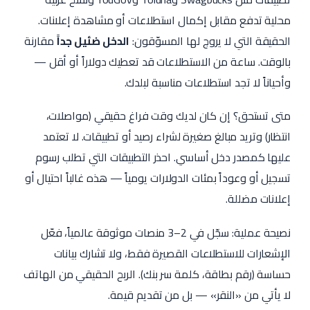
محلية تدفع مقابل إكمال استطلاعات أو مشاهدة إعلانات.
الحقيقة التي لا يروج لها المسوّقون:
الدخل ضئيل جداً
مقارنة
بالوقت. ساعة من الاستطلاعات قد تعطيك دولاراً أو أقل —
وأحياناً لا تجد استطلاعات مناسبة لبلدك.
متى تستحق؟ إن كان لديك وقت فراغ حقيقي (مواصلات،
انتظار) وتريد مبالغ صغيرة لشراء رصيد أو تطبيقات. لا تعتمد
عليها كمصدر دخل أساسي. احذر التطبيقات التي تطلب رسوم
تسجيل أو وعوداً بمئات الدولارات يومياً — هذه غالباً احتيال أو
إعلانات مضللة.
نصيحة عملية: سجّل في 2–3 منصات موثوقة عالمياً، فعّل
الإشعارات للاستطلاعات القصيرة فقط، ولا تشارك بيانات
حساسة (رقم بطاقة، كلمة سر بنك). الربح الحقيقي من الهاتف
لا يأتي من «النقر» — بل من تقديم قيمة.