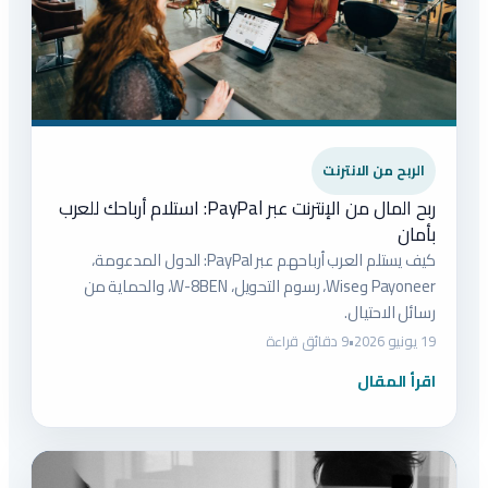
الربح من الانترنت
ربح المال من الإنترنت عبر PayPal: استلام أرباحك للعرب
بأمان
كيف يستلم العرب أرباحهم عبر PayPal: الدول المدعومة،
Payoneer وWise، رسوم التحويل، W-8BEN، والحماية من
رسائل الاحتيال.
19 يونيو 2026
•
9 دقائق قراءة
اقرأ المقال