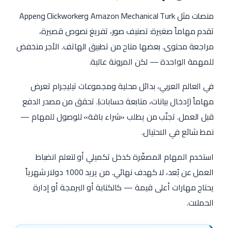
منصات مثل Amazon Mechanical Turk وClickworker وAppen
تقدم مهاماً صغيرة: تصنيف صور، تفريغ نصوص قصيرة،
مراجعة محتوى. بعضها متاح من تطبيق الهاتف. الأجر منخفض
للمهمة الواحدة — لكن المرونة عالية.
في العالم العربي، بدائل محلية ومجموعات تيليجرام تعرض
مهاماً (إدخال بيانات، متابعة حسابات). تحقق من مصدر الدفع
قبل العمل. تجنّب من يطلب «شراء باقة» للوصول للمهام —
نمط شائع في الاحتيال.
استخدم المهام المصغّرة كدخل تكميلي أو لتعلم انضباط
العمل عن بُعد، لا كهدف نهائي. من يريد 1000 دولار شهرياً
يحتاج مهارات أعلى قيمة — كالكتابة أو البرمجة أو إدارة
الحملات.