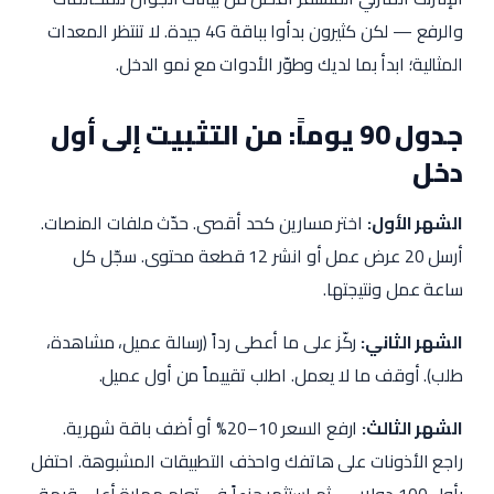
والرفع — لكن كثيرون بدأوا بباقة 4G جيدة. لا تنتظر المعدات
المثالية؛ ابدأ بما لديك وطوّر الأدوات مع نمو الدخل.
جدول 90 يوماً: من التثبيت إلى أول
دخل
الشهر الأول:
اختر مسارين كحد أقصى. حدّث ملفات المنصات.
أرسل 20 عرض عمل أو انشر 12 قطعة محتوى. سجّل كل
ساعة عمل ونتيجتها.
الشهر الثاني:
ركّز على ما أعطى رداً (رسالة عميل، مشاهدة،
طلب). أوقف ما لا يعمل. اطلب تقييماً من أول عميل.
الشهر الثالث:
ارفع السعر 10–20% أو أضف باقة شهرية.
راجع الأذونات على هاتفك واحذف التطبيقات المشبوهة. احتفل