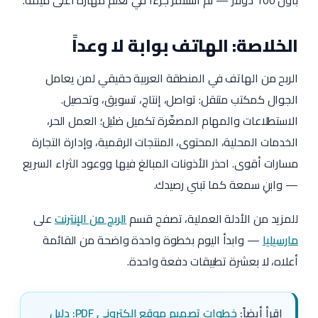
بأول 100 دولار — ثم استثمر جزءاً في تعلم مهارة أعلى قيمة.
الخلاصة: الهاتف بوابة لا وعداً
الربح من الهاتف في المنطقة العربية حقيقي لمن يعامل
الجوال كمكتب متنقل: تواصل، إنتاج، تسويق، وتحصيل.
الاستطلاعات والمهام المصغّرة تكميل ضئيل؛ العمل الحر،
الخدمات المحلية، المحتوى، المنتجات الرقمية، وإدارة التجارة
مسارات أقوى. احذر الأذونات المبالغ فيها ووعود الثراء السريع
— وابنِ سمعة كما تبني رصيدك.
للمزيد من الأدلة العملية، تصفح قسم
الربح من الإنترنت
على
مارسيليا
— وابدأ اليوم بخطوة واحدة واضحة من القائمة
أعلاه، لا بعشرة تطبيقات دفعة واحدة.
اقرأ أيضاً:
خطوات تصميم موقع إلكتروني PDF: دليل