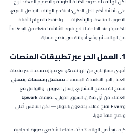
لكن الهاتف له حدود: الكتابة الطويلة والتصميم المعقد أريح
على شاشة أكبر. الحل الذكي: استخدم الهاتف للتواصل السريع،
التصوير، المتابعة، والإشعارات — واحتفظ بالمهام الثقيلة
للكمبيوتر عند الحاجة. لا تدع قيود الشاشة تمنعك من البدء؛ ابدأ
من الهاتف ثم وسّع أدواتك حين يتضح مسارك.
1. العمل الحر عبر تطبيقات المنصات
أقوى مسار للربح من الهاتف هو بيع مهارة محددة عبر منصات
العمل الحر. التطبيقات الرسمية لـ
مستقل
و
خمسات
و
نفذلي
تسمح لك بتصفح المشاريع، إرسال العروض، والتواصل مع
العملاء من أي مكان. للسوق الدولي، تطبيقات
Upwork
و
Fiverr
تفتح عملاء يدفعون بالدولار — لكن التنافس أعلى
وتحتاج ملفاً قوياً.
كيف تبدأ من الهاتف؟ حدّث ملفك الشخصي بصورة احترافية