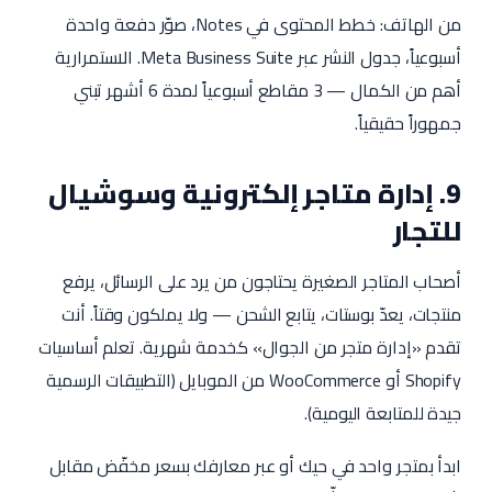
من الهاتف: خطط المحتوى في Notes، صوّر دفعة واحدة
أسبوعياً، جدول النشر عبر Meta Business Suite. الاستمرارية
أهم من الكمال — 3 مقاطع أسبوعياً لمدة 6 أشهر تبني
جمهوراً حقيقياً.
9. إدارة متاجر إلكترونية وسوشيال
للتجار
أصحاب المتاجر الصغيرة يحتاجون من يرد على الرسائل، يرفع
منتجات، يعدّ بوستات، يتابع الشحن — ولا يملكون وقتاً. أنت
تقدم «إدارة متجر من الجوال» كخدمة شهرية. تعلم أساسيات
Shopify أو WooCommerce من الموبايل (التطبيقات الرسمية
جيدة للمتابعة اليومية).
ابدأ بمتجر واحد في حيك أو عبر معارفك بسعر مخفّض مقابل