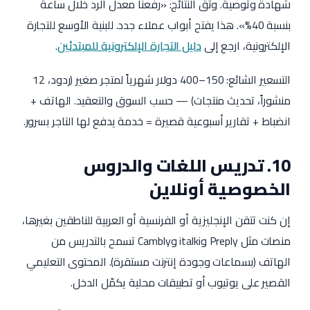
شهادة وتوصية. وثّق النتائج: «رفعنا معدل الرد خلال ساعة
بنسبة 40%». هذا يفتح أبواب عملاء جدد. للبنية الأوسع للتجارة
الإلكترونية، ارجع إلى
دليل التجارة الإلكترونية للمبتدئين
.
التسعير الشائع: 150–400 دولار شهرياً لمتجر صغير (ردود، 12
منشوراً، تحديث منتجات) — حسب السوق والتعقيد. الهاتف +
انضباط + تقارير أسبوعية قصيرة = خدمة يدفع لها التاجر بسرور.
10. تدريس اللغات والدروس
الخصوصية أونلاين
إن كنت تتقن الإنجليزية أو الفرنسية أو العربية للناطقين بغيرها،
منصات مثل Preply وitalki وCambly تسمح بالتدريس من
الهاتف (بسماعات وجودة إنترنت مستقرة). المحتوى التعليمي
القصير على يوتيوب أو تطبيقات محلية يكمّل الدخل.