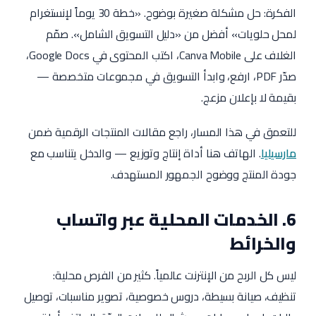
الفكرة: حل مشكلة صغيرة بوضوح. «خطة 30 يوماً لإنستغرام
لمحل حلويات» أفضل من «دليل التسويق الشامل». صمّم
الغلاف على Canva Mobile، اكتب المحتوى في Google Docs،
صدّر PDF، ارفع، وابدأ التسويق في مجموعات متخصصة —
بقيمة لا بإعلان مزعج.
للتعمق في هذا المسار، راجع مقالات المنتجات الرقمية ضمن
مارسيليا
. الهاتف هنا أداة إنتاج وتوزيع — والدخل يتناسب مع
جودة المنتج ووضوح الجمهور المستهدف.
6. الخدمات المحلية عبر واتساب
والخرائط
ليس كل الربح من الإنترنت عالمياً. كثير من الفرص محلية:
تنظيف، صيانة بسيطة، دروس خصوصية، تصوير مناسبات، توصيل