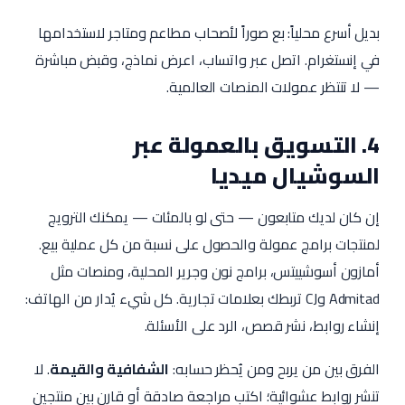
بديل أسرع محلياً: بع صوراً لأصحاب مطاعم ومتاجر لاستخدامها
في إنستغرام. اتصل عبر واتساب، اعرض نماذج، وقبض مباشرة
— لا تنتظر عمولات المنصات العالمية.
4. التسويق بالعمولة عبر
السوشيال ميديا
إن كان لديك متابعون — حتى لو بالمئات — يمكنك الترويج
لمنتجات برامج عمولة والحصول على نسبة من كل عملية بيع.
أمازون أسوشييتس، برامج نون وجرير المحلية، ومنصات مثل
Admitad وCJ تربطك بعلامات تجارية. كل شيء يُدار من الهاتف:
إنشاء روابط، نشر قصص، الرد على الأسئلة.
الفرق بين من يربح ومن يُحظر حسابه:
الشفافية والقيمة
. لا
تنشر روابط عشوائية؛ اكتب مراجعة صادقة أو قارن بين منتجين