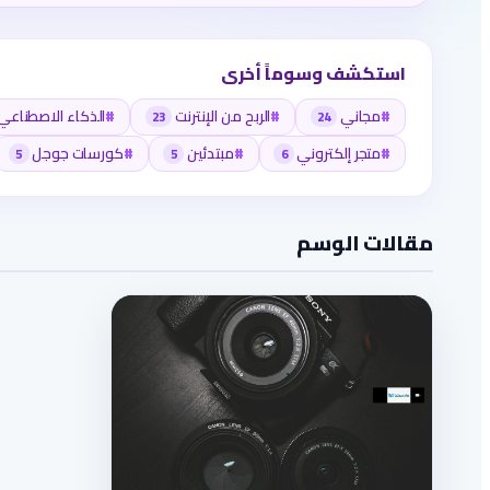
استكشف وسوماً أخرى
#
مجاني
#
الربح من الإنترنت
#
الذكاء الاصطناعي
23
24
#
متجر إلكتروني
#
مبتدئين
#
كورسات جوجل
5
5
6
مقالات الوسم