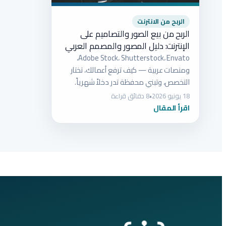
الربح من الانترنت
الربح من بيع الصور والتصاميم على
الإنترنت: دليل المصور والمصمم العربي
Adobe Stock، Shutterstock، Envato،
ومنصات عربية — كيف ترفع أعمالك، تختار
التخصص، وتبني محفظة تدر دخلاً شهرياً.
18 يونيو 2026
•
8 دقائق قراءة
اقرأ المقال