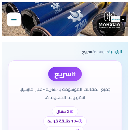
تخطى
إلى
المحتوى
فتح
القائمة
الرئيسية
/
الوسوم
/
سريع
#
سريع
جميع المقالات الموسومة بـ «سريع» على مارسيليا
لتكنولوجيا المعلومات.
2 مقال
~10 دقيقة قراءة