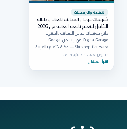
التقنية والبرمجيات
كورسات جوجل المجانية بالعربي: دليلك
الكامل للتعلّم باللغة العربية في 2026
دليل كورسات جوجل المجانية بالعربي:
Digital Garage، مهارات من Google،
Skillshop، Coursera — وكيف تتعلّم بالعربية
خطوة بخطوة.
19 يونيو 2026
•
9 دقائق قراءة
اقرأ المقال