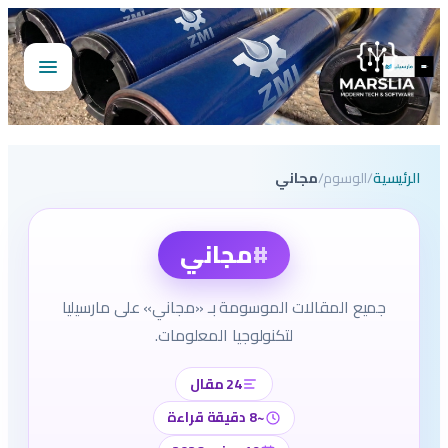
تخطى
إلى
المحتوى
فتح
القائمة
الرئيسية
/
الوسوم
/
مجاني
#
مجاني
جميع المقالات الموسومة بـ «مجاني» على مارسيليا
لتكنولوجيا المعلومات.
24 مقال
~8 دقيقة قراءة