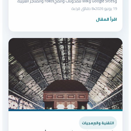
وGoogle Sites وWix للمدونات والمحfolios والمتاجر العربية.
19 يونيو 2026
•
8 دقائق قراءة
اقرأ المقال
التقنية والبرمجيات