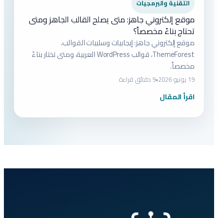
التقنية والبرمجيات
موقع إلكتروني جاهز: متى يصلح القالب الجاهز ومتى
تحتاج بناءً مخصصاً؟
موقع إلكتروني جاهز: إيجابيات وسلبيات القوالب،
ThemeForest، قوالب WordPress العربية، ومتى تختار بناءً
مخصصاً.
19 يونيو 2026
•
9 دقائق قراءة
اقرأ المقال