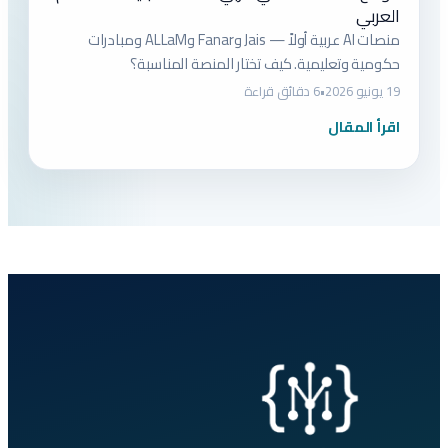
العربي
منصات AI عربية أولاً — Jais وFanar وALLaM ومبادرات
حكومية وتعليمية. كيف تختار المنصة المناسبة؟
19 يونيو 2026
•
6 دقائق قراءة
اقرأ المقال