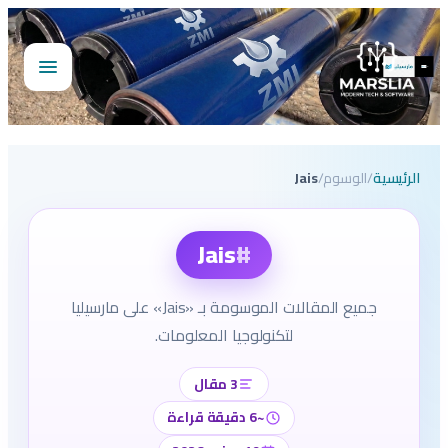
تخطى
إلى
المحتوى
فتح
القائمة
الرئيسية
/
الوسوم
/
Jais
#
Jais
جميع المقالات الموسومة بـ «Jais» على مارسيليا
لتكنولوجيا المعلومات.
3 مقال
~6 دقيقة قراءة