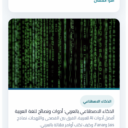
اقرأ المقال
الذكاء الاصطناعي
الذكاء الاصطناعي بالعربي: أدوات ونصائح للغة العربية
أفضل أدوات AI للعربية، الفرق بين الفصحى واللهجات، نماذج
Jais وFanar، وكيف تكتب أوامر فعّالة بالعربي.