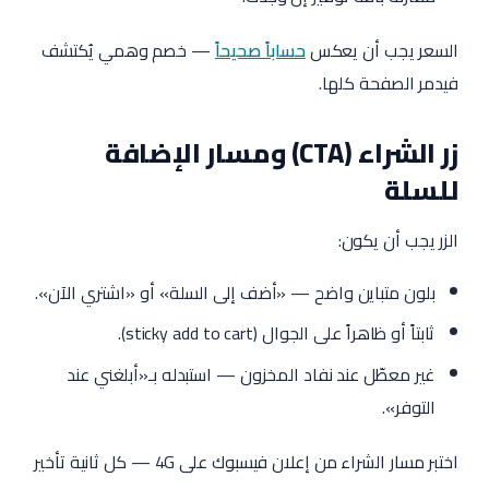
السعر يجب أن يعكس
حساباً صحيحاً
— خصم وهمي يُكتشف
فيدمر الصفحة كلها.
زر الشراء (CTA) ومسار الإضافة
للسلة
الزر يجب أن يكون:
بلون متباين واضح — «أضف إلى السلة» أو «اشتري الآن».
ثابتاً أو ظاهراً على الجوال (sticky add to cart).
غير معطّل عند نفاد المخزون — استبدله بـ«أبلغني عند
التوفر».
اختبر مسار الشراء من إعلان فيسبوك على 4G — كل ثانية تأخير