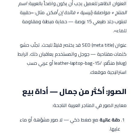
العنوان الظاهر للعميل يجب أن يكون واضحاً بالعربية:
اسم
المنتج + مواصفة رئيسية + فائدة إن أمكن
. مثال: «حقيبة
لابتوب جلد طبيعي 15 بوصة — حماية مبطنة ومقاومة
للماء».
عنوان SEO (meta title) قد يختصر قليلاً للبحث. تجنّب حشو
كلمات مفتاحية — جوجل والمستخدم يعاقبان ذلك. الرابط
(slug) منظّم:
/leather-laptop-bag-15
أو عربي حسب
استراتيجية موقعك.
الصور: أكثر من جمال — أداة بيع
معايير الصور في المتاجر العربية الناجحة:
دقة عالية
مع ضغط ذكي — لا صور مشوّهة أو ماء
عليها.