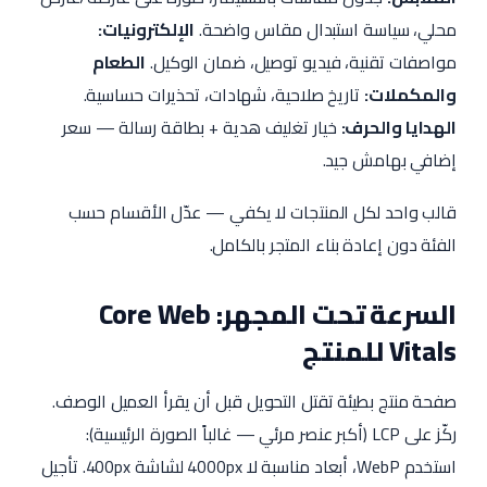
محلي، سياسة استبدال مقاس واضحة.
الإلكترونيات:
مواصفات تقنية، فيديو توصيل، ضمان الوكيل.
الطعام
والمكملات:
تاريخ صلاحية، شهادات، تحذيرات حساسية.
الهدايا والحرف:
خيار تغليف هدية + بطاقة رسالة — سعر
إضافي بهامش جيد.
قالب واحد لكل المنتجات لا يكفي — عدّل الأقسام حسب
الفئة دون إعادة بناء المتجر بالكامل.
السرعة تحت المجهر: Core Web
Vitals للمنتج
صفحة منتج بطيئة تقتل التحويل قبل أن يقرأ العميل الوصف.
ركّز على LCP (أكبر عنصر مرئي — غالباً الصورة الرئيسية):
استخدم WebP، أبعاد مناسبة لا 4000px لشاشة 400px. تأجيل