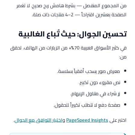
من المجموع المنفصل — بشرط هامش ربح صحيح. لا تغمر
الصفحة بعشرين اقتراحاً — 2–4 منتجات ذات صلة.
تحسين الجوال: حيث تُباع الغالبية
في كثير الأسواق العربية 70%+ من الزيارات من الهاتف. تحقق
من:
معرض صور يسحب أفقياً بسلاسة.
نص مقروء دون تكبير.
زر شراء في متناول الإبهام.
صفحة دفع لا تتطلب تكبيراً للحقول.
اختبر على
PageSpeed Insights
و
اختبار التوافق مع الجوال
.