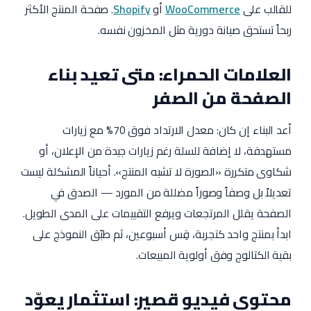
للقالب على
WooCommerce
أو
Shopify
. صفحة المنتج الأكثر
ربحاً تستحق صيانة دورية مثل المخزون نفسه.
العلامات الحمراء: متى تعيد بناء
الصفحة من الصفر
أعد البناء إن كان: معدل الارتداد فوق 70% مع زيارات
مستهدفة، لا إضافة للسلة رغم زيارات جيدة من الإعلان، أو
شكاوى متكررة «الصورة لا تشبه المنتج». أحياناً المشكلة ليست
تعديلاً بل وصفاً وصوراً مضللة من المورد — الصدق في
الصفحة يقلل المرتجعات ويرفع التقييمات على المدى الطويل.
ابدأ بمنتج واحد كتجربة، قِس أسبوعين، ثم طبّق النموذج على
بقية الكتالوج وفق أولوية المبيعات.
محتوى فيديو قصير: استثمار يعوّد