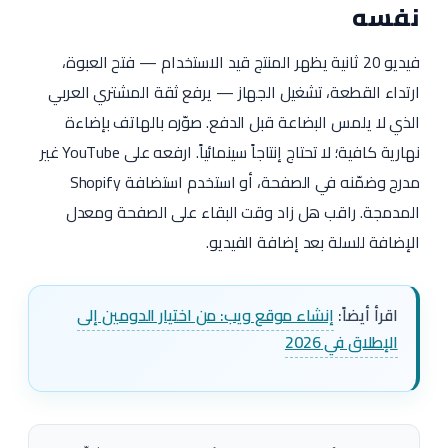
نفسه
فيديو 20 ثانية يظهر المنتج قيد الاستخدام — فتح العبوة،
ارتداء القطعة، تشغيل الجهاز — يرفع ثقة المشتري العربي
الذي لا يلمس البضاعة قبل الدفع. صوّره بالهاتف بإضاءة
نهارية كافية؛ لا تحتاج إنتاجاً سينمائياً. ارفعه على YouTube غير
مدرج وضمّنه في الصفحة، أو استخدم استضافة Shopify
المدمجة. راقب هل زاد وقت البقاء على الصفحة ومعدل
الإضافة للسلة بعد إضافة الفيديو.
اقرأ أيضاً:
إنشاء موقع ويب: من اختيار الدومين إلى
الإطلاق في 2026