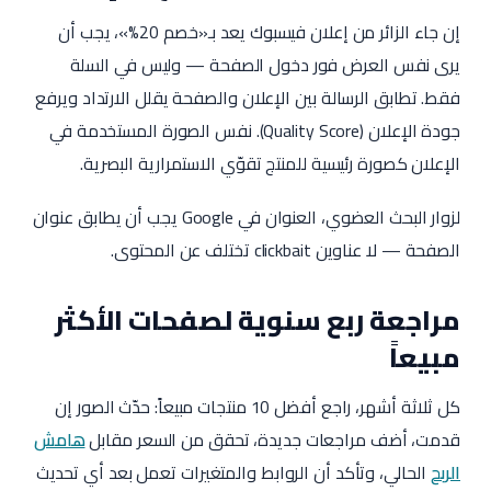
إن جاء الزائر من إعلان فيسبوك يعد بـ«خصم 20%»، يجب أن
يرى نفس العرض فور دخول الصفحة — وليس في السلة
فقط. تطابق الرسالة بين الإعلان والصفحة يقلل الارتداد ويرفع
جودة الإعلان (Quality Score). نفس الصورة المستخدمة في
الإعلان كصورة رئيسية للمنتج تقوّي الاستمرارية البصرية.
لزوار البحث العضوي، العنوان في Google يجب أن يطابق عنوان
الصفحة — لا عناوين clickbait تختلف عن المحتوى.
مراجعة ربع سنوية لصفحات الأكثر
مبيعاً
كل ثلاثة أشهر، راجع أفضل 10 منتجات مبيعاً: حدّث الصور إن
قدمت، أضف مراجعات جديدة، تحقق من السعر مقابل
هامش
الربح
الحالي، وتأكد أن الروابط والمتغيرات تعمل بعد أي تحديث