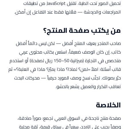
تحميل الصور تحت الطية. تقليل JavaScript من تطبيقات
المراجعات والدردشة — فعّلها فقط عند التفاعل إن أمكن.
من يكتب صفحة المنتج؟
صاحب المتجر يعرف المنتج أفضل — لكن ليس دائماً أفضل
كاتب. إن كان الوصف ضعيفاً، استعن بكاتب محتوى عربي
متخصص في التجارة (ميزانية 50–150 ريال لصفحة) أو استخدم
قالب أسئلة: املأ «لمن؟ لماذا؟ ماذا يميّز؟ ماذا في العلبة؟» ثم
حرّر بصوتك. تجنّب نسخ وصف المورد حرفياً — محركات البحث
تعاقب التكرار والعميل يشعر بالحشو.
الخلاصة
صفحة منتج ناجحة في السوق العربي تجمع: صوراً صادقة،
وصفاً يجيب على التردد، سعراً في سياق قيمة، ثقة محلية