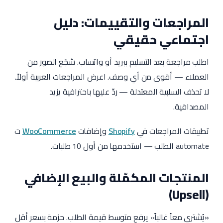
المراجعات والتقييمات: دليل
اجتماعي حقيقي
اطلب مراجعة بعد التسليم ببريد أو واتساب. شجّع الصور من
العملاء — أقوى من أي وصف. اعرض المراجعات العربية أولاً.
لا تحذف السلبية المعتدلة — ردّ عليها باحترافية يزيد
المصداقية.
تطبيقات المراجعات في
Shopify
وإضافات
WooCommerce
ت
automate الطلب — استخدمها من أول 10 طلبات.
المنتجات المكمّلة والبيع الإضافي
(Upsell)
«يُشترى معاً غالباً» يرفع متوسط قيمة الطلب. حزمة بسعر أقل