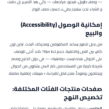
— وصف طويل، فيديو، مراجعات — يأتي بعد التمرير. إن دفنت
زر الشراء تحت سلايدر بطيء، خسرت نصف الزوار.
إمكانية الوصول (Accessibility)
والبيع
نص بديل للصور يساعد المكفوفين ومحركات البحث. تباين لون
كافٍ بين النص والخلفية. حجم خط 16px كحد أدنى للوصف
على الجوال. هذه ليست «رفاهية» — في دول الخليج ومصر
شريحة كبيرة من المستخدمين كبار السن يشترون من الجوال
ويحتاجون وضوحاً. متجر قابل للقراءة = مبيعات إضافية صامتة.
صفحات منتجات الفئات المختلفة:
تخصيص النهج
الملابس:
جدول مقاسات بالسنتيمتر، صورة على عارضة/عارض