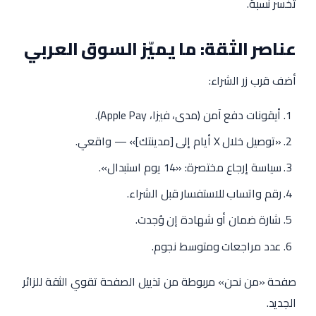
تخسر نسبة.
عناصر الثقة: ما يميّز السوق العربي
أضف قرب زر الشراء:
أيقونات دفع آمن (مدى، فيزا، Apple Pay).
«توصيل خلال X أيام إلى [مدينتك]» — واقعي.
سياسة إرجاع مختصرة: «14 يوم استبدال».
رقم واتساب للاستفسار قبل الشراء.
شارة ضمان أو شهادة إن وُجدت.
عدد مراجعات ومتوسط نجوم.
صفحة «من نحن» مربوطة من تذييل الصفحة تقوي الثقة للزائر
الجديد.