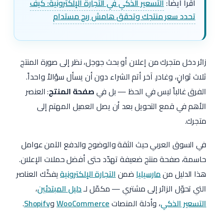
اقرأ أيضاً:
التسعير الذكي في التجارة الإلكترونية: كيف
تحدد سعر منتجك وتحقق هامش ربح مستدام
زائر دخل متجرك من إعلان أو بحث جوجل، نظر إلى صورة المنتج
ثلاث ثوانٍ، وغادر. آخر أتم الشراء دون أن يسأل سؤالاً واحداً.
الفرق غالباً ليس في الحظ — بل في
صفحة المنتج
: العنصر
الأهم في قمع التحويل بعد أن يصل العميل المهتم إلى
متجرك.
في السوق العربي حيث الثقة والوضوح والدفع الآمن عوامل
حاسمة، صفحة منتج ضعيفة تهدّد حتى أفضل حملات الإعلان.
هذا الدليل من
مارسيليا
ضمن
التجارة الإلكترونية
يفكّك العناصر
التي تحوّل الزائر إلى مشتري — مكمّل لـ
دليل المبتدئين
،
التسعير الذكي
، وأدلة المنصات
WooCommerce
و
Shopify
.