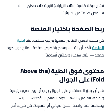
تحتاج حركة كافية (مئات الزيارات) لنتيجة ذات معنى — لا
تستعجل حكماً من 20 زائراً.
ربط الصفحة باختيار المنصة
كل منصة تعرض العناصر نفسها بترتيب مختلف. عند
اختيار
المنصة
تأكد أن القالب يسمح بتخصيص صفحة المنتج دون كود
معقد — لأنك ستختبر وتحسّن أسبوعياً.
محتوى فوق الطية (Above the
Fold) على الجوال
قبل أن يمرّر المستخدم على الجوال يجب أن يرى: صورة رئيسية
واضحة، العنوان، السعر، نجوم التقييم إن وُجدت، زر شراء،
ومعلمة ثقة واحدة (شحن مجاني أو تقسيط). كل شيء آخر