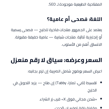
المفتاحية الطبيعية موجودة لـ SEO.
اللغة: فصحى أم عامية؟
يعتمد على الجمهور. منتجات فاخرة للخليج — فصحى رسمية
أو إنجليزية ثنائية. منتجات شبابية — عامية خفيفة مقبولة.
الاتساق أهم من الأسلوب.
السعر وعرضه: سياق لا رقم منعزل
اعرض السعر بوضوح شامل الضريبة إن لزم. بجانبه:
تقسيط (تابي، تمارا، Tabby) إن متاح — يزيد التحويل في
الخليج.
«شحن مجاني فوق X» قرب زر الشراء.
مقارنة باقة توفير إن وُجدت.