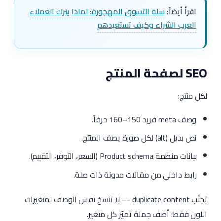
اقرأ أيضاً:
سلة التسوق المهجورة: لماذا يترك العملاء
العرب الشراء وكيف تستعيدهم
SEO لصفحة المنتج
لكل منتج:
وصف meta فريد 150–160 حرفاً.
نص بديل (alt) لكل صورة يصف المنتج.
بيانات منظمة Product schema (السعر، التوفر، التقييم).
رابط داخلي من مقالات مدونة ذات صلة.
تجنّب duplicate content — لا تنسخ نفس الوصف لمتغيرات
اللون فقط؛ أضف جملة تميّز كل متغير.