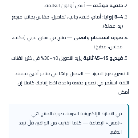
خلفية موحّدة
— أبيض أو لون العلامة.
4–8 زوايا:
أمام، خلف، جانب، تفاصيل، مقاس بجانب مرجع
(يد، عملة).
صورة استخدام واقعي
— منتج في سياق عربي (مكتب،
مجلس، مطبخ).
فيديو 15–45 ثانية
يزيد التحويل 10–30% في كثير الفئات.
لا تسرق صور المورد — العميل يراها في متاجر أخرى فيفقد
الثقة. استثمر في تصوير دفعة واحدة لخط إنتاجك كاملاً إن
أمكن.
في التجارة الإلكترونية العربية، صورة المنتج هي
«لمس» البضاعة — كلما اقتربت من الواقع، قلّ تردد
الدفع.