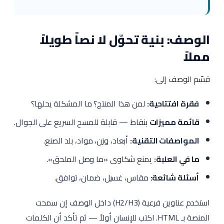
الوصف: بنية تحوّل لا نصاً طويلاً
مملاً
قسّم الوصف إلى:
فقرة افتتاحية:
لمن هذا المنتج؟ ما المشكلة يحلها؟
قائمة مميزات
بنقاط — قابلة للمسح السريع على الجوال.
المواصفات التقنية:
أبعاد، وزن، مواد، بلد الصنع.
ما في العلبة:
يمنع شكاوى «ما وصل الملحق».
أسئلة شائعة:
مقاس، غسيل، ضمان، توافق.
استخدم عناوين فرعية (H2/H3) داخل الوصف إن سمحت
المنصة بـ HTML. اكتب للإنسان أولاً — ثم تأكد أن الكلمات