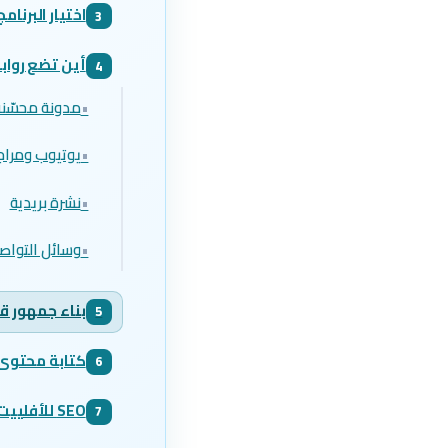
اختيار البرنامج
3
أين تضع رواب
4
•
مدونة محسّنة
•
يوتيوب ومرا
•
نشرة بريدية
•
وسائل التواص
بناء جمهور قب
5
كتابة محتوى ي
6
SEO للأفلييت: كلمات مفتاحية ذات نية شرائية
7