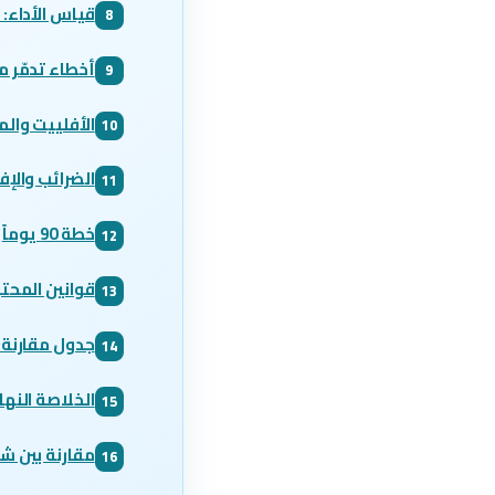
قياس الأداء: م
8
أخطاء تدمّر م
9
الأفلييت وال
10
الضرائب والإف
11
خطة 90 يوماً
12
قوانين المحت
13
جدول مقارنة: 
14
الخلاصة النها
15
مقارنة بين ش
16