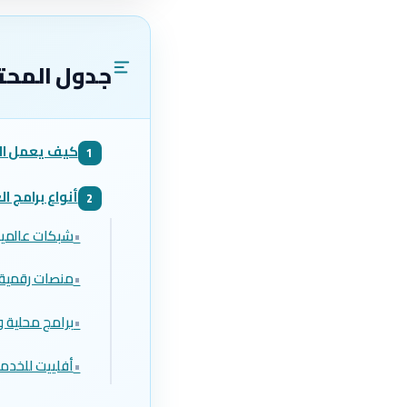
جدول المحت
كيف يعمل الت
1
أنواع برامج ا
2
•
شبكات عالمي
•
منصات رقمية
•
برامج محلية و
•
أفلييت للخدم