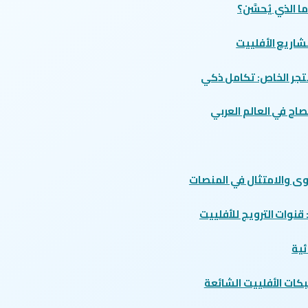
ا الذي يُحسَّن؟
شاريع الأفلييت
متجر الخاص: تكامل ذكي
صاح في العالم العربي
وى والامتثال في المنصات
قنوات الترويج للأفلييت
ئية
بكات الأفلييت الشائعة