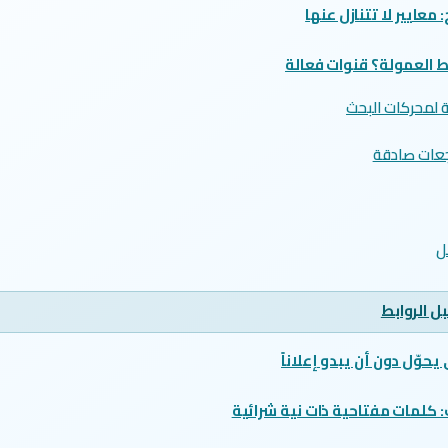
: معايير لا تتنازل عنها
ط العمولة؟ قنوات فعالة
 لمحركات البحث
جعات صادقة
ل
ل الروابط
حوّل دون أن يبدو إعلاناً