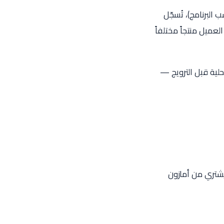
 البرنامج)، تُسجّل
ة محددة — غالباً 7 إلى 30 يوماً. إن اشترى العميل منتجاً مختلفاً
حلية قبل الترويج —
إنجليزية أو يشتري من أمازون