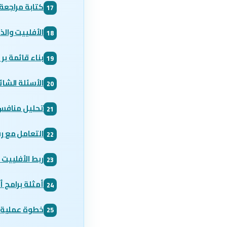
كتابة مراجعة 
17
الأفلييت وال
18
بناء قائمة بر
19
الأسئلة الشا
20
تحليل منافس 
21
التعامل مع ر
22
ربط الأفلييت 
23
أمثلة برامج أ
24
خطوة عملية ا
25