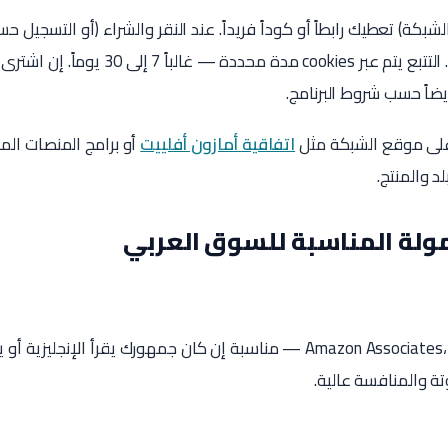
الشبكة) تعطيك رابطاً أو كوداً فريداً. عند النقر والشراء (أو التسجيل حسب
العمولة في لوحة التحكم. التتبع يتم عبر cookies مد
يضاً حسب شروط البرنامج.
ج على موقع الشبكة مثل
اتفاقية أمازون أفلييت
أو برامج المنصات الم
 والمنتج.
عمولة المناسبة للسوق العربي
Amazon Associates، CJ Affiliate، ShareASale — مناسبة إن كان جمهورك يقرأ ال
ة والمنافسة عالية.