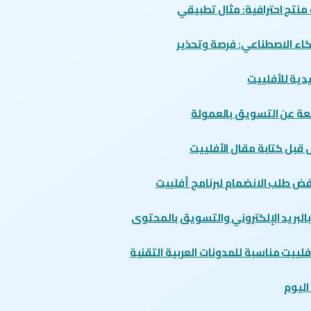
منتج احترافية: مثال تطبيقي
ذكاء الاصطناعي: فرصة وتحذير
يدية للأفلييت
ئعة عن التسويق بالعمولة
قبل كتابة مقال الأفلييت
فض طلب الانضمام لبرنامج أفلييت
بالبريد الإلكتروني والتسويق بالمحتوى
فلييت مناسبة للمدونات العربية التقنية
ليوم