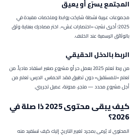
المجتمع يسرّع أو يعيق
مجموعات عربية نشطة شاركت روابط وملخصات مفيدة في
2025؛ أخرى نشرت «اختصارات غش». اختر مصادرك بعناية وثق
بالوثائق الرسمية عند الخلاف.
الربط بالدخل الحقيقي
من ربط تعلم 2025 بعمل حر أو مشروع صغير استفاد مادياً. من
تعلم «للمستقبل» دون تطبيق فقد الحماس. الدرس: تعلم من
أجل مشروع محدد — متجر، مدونة، عميل تجريبي.
كيف يبقى محتوى 2025 ذا صلة في
2026؟
المحتوى لا يُرمى بمجرد تغيير التاريخ. إليك كيف تستفيد منه