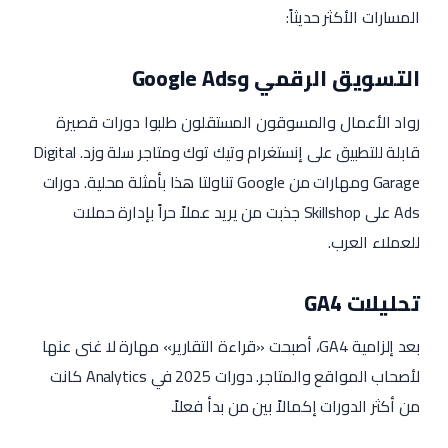
المسارات الأكثر حديثاً:
التسويق الرقمي وGoogle Ads
رواد الأعمال والمسوقون المستقلون طلبوا دورات قصيرة
قابلة للتطبيق على إنستغرام وتيك توك ومتاجر سلة وزد. Digital
Garage ومهارات من Google تناولتا هذا بأمثلة محلية. دورات
Ads على Skillshop جذبت من يريد عملاً حراً بإدارة حملات
للعملاء العرب.
تحليلات GA4
بعد إلزامية GA4، أصبحت «قراءة التقارير» مهارة لا غنى عنها
لأصحاب المواقع والمتاجر. دورات 2025 في Analytics كانت
من أكثر الدورات إكمالاً بين من بدأ فعلاً.