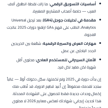
أساسيات التسويق الرقمي:
ما زالت نقطة انطلاق آلاف
العرب — خاصة أصحاب المشاريع الصغيرة.
مقدمة في تحليلات جوجل (GA4):
بعد ترحيل Universal
Analytics، الطلب على فهم GA4 ارتفع؛ دورات 2025 عالجت
الفجوة.
مهارات العرض والسيرة الرقمية:
شائعة بين الخريجين
الجدد الباحثين عن عمل.
الأمان السيبراني للمستخدم العادي:
محتوى أقل
شهرة لكن مفيد لكل فرد.
إن بدأت دورة في 2025 ولم تكملها، سجّل دخولك أولاً — غالباً
ستجد تقدمك محفوظاً. إن أُعيد تنظيم الدورة، قد تُطلب منك
إكمال وحدات جديدة فقط للحصول على الشهادة المحدثة.
هذا تحديث إيجابي: شهادتك تعكس معايير 2026 لا محتوى
قديماً متجاهلاً.