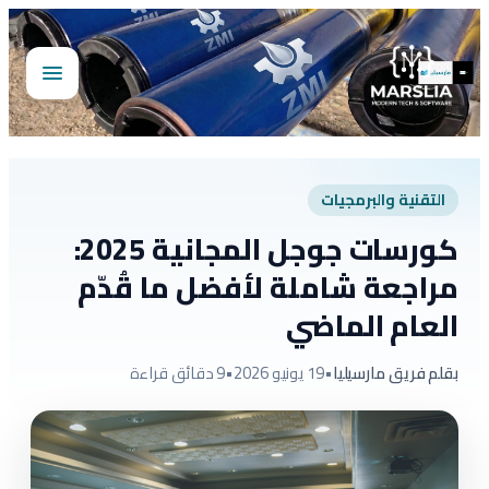
تخطى
إلى
المحتوى
فتح
القائمة
التقنية والبرمجيات
كورسات جوجل المجانية 2025:
مراجعة شاملة لأفضل ما قُدّم
العام الماضي
بقلم فريق مارسيليا
•
19 يونيو 2026
•
9 دقائق قراءة