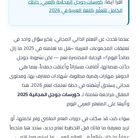
اقرأ أيضاً:
كورسات جوجل المجانية بالعربي: دليلك
الكامل للتعلّم باللغة العربية في 2026
عندما نتحدث عن التعلم الذاتي المجاني، يتكرر سؤال واحد في
تعليقات المجموعات العربية: «هل ما تعلمته في 2025 ما زال
صالحاً اليوم؟» الإجابة المختصرة نعم — لكن بشروط. جوجل
حدّثت منصاتها، أضافت مساراتاً وأغلقت حملاتاً، بينما بقي
الجوهر: مهارات رقمية مطلوبة، شهادات معترف بها، ومحتوى
مجاني يستحق أرشفته في خطة تعلمك لعام 2026. هذا
المقال مراجعة شاملة لـ
كورسات جوجل المجانية 2025
وأثرها على المتعلم العربي اليوم.
سواء كنت قد سجّلت في دورات العام الماضي ولم تكملها، أو
تريد معرفة ما فاتك قبل التخطيط لعام جديد، ستجد هنا ملخصاً
عملياً: ما كان شائعاً في العالم العربي، ما استمر وما انتهى،