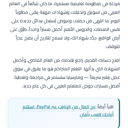
مرحلة في منظومة تعليمية مستمرة. ما كان شائعاً في العالم
العربي من تسويق وتحليلات وشهادات مهنية يبقى مطلوباً
اليوم. ما انتهى من حملات وعروض يُستبدل ببدائل جديدة على
نفس المنصات. والدروس الأهم: أكمل مساراً واحداً، طبّق على
أرض الواقع، جدّد شهاداتك، ولا تسمح للتاريخ أن يصبح عذراً
للتوقف.
افتح حسابك القديم، راجع تقدمك من العام الماضي، وأكمل
الشهادة التي بدأتها. التعلم المتراكم هو ما يفرق في سوق
عمل يتغير سريعاً — ومارسيليا ستستمر في مراجعة وتغطية
أفضل مسارات جوجل للمتعلم العربي في كل عام جديد.
اقرأ أيضاً:
ربح المال من الإنترنت عبر PayPal: استلام
أرباحك للعرب بأمان