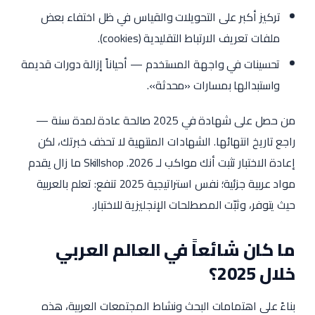
تركيز أكبر على التحويلات والقياس في ظل اختفاء بعض
ملفات تعريف الارتباط التقليدية (cookies).
تحسينات في واجهة المستخدم — أحياناً إزالة دورات قديمة
واستبدالها بمسارات «محدثة».
من حصل على شهادة في 2025 صالحة عادة لمدة سنة —
راجع تاريخ انتهائها. الشهادات المنتهية لا تحذف خبرتك، لكن
إعادة الاختبار تثبت أنك مواكب لـ 2026. Skillshop ما زال يقدم
مواد عربية جزئية؛ نفس استراتيجية 2025 تنفع: تعلم بالعربية
حيث يتوفر، وثبّت المصطلحات الإنجليزية للاختبار.
ما كان شائعاً في العالم العربي
خلال 2025؟
بناءً على اهتمامات البحث ونشاط المجتمعات العربية، هذه