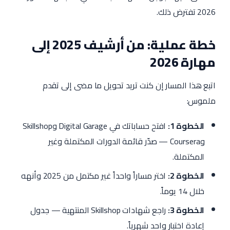
2026 تفترض ذلك.
خطة عملية: من أرشيف 2025 إلى
مهارة 2026
اتبع هذا المسار إن كنت تريد تحويل ما مضى إلى تقدم
ملموس:
الخطوة 1:
افتح حساباتك في Digital Garage وSkillshop
وCoursera — صدّر قائمة الدورات المكتملة وغير
المكتملة.
الخطوة 2:
اختر مساراً واحداً غير مكتمل من 2025 وأنهه
خلال 14 يوماً.
الخطوة 3:
راجع شهادات Skillshop المنتهية — جدول
إعادة اختبار واحد شهرياً.