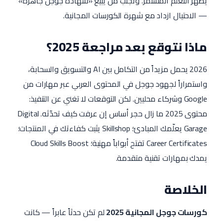
يظهر التعلم المستمر. وتجنب من يبيع «شهادة جوجل جاهزة»
— الاحتيال ازداد مع شهرة الكورسات المجانية.
ماذا نتوقع بعد مراجعة 2025؟
2026 يحمل مزيداً من التكامل بين AI والتسويق والسحابة،
واستمراراً لجهود جوجل في المحتوى العربي عبر مهارات من
Google وشركاء محليين. لكن التوقعات لا تغني عن التنفيذ:
محتوى 2025 ما زال حجر أساس إن عرفت كيف تحدّثه. Digital
Garage يعلّمك المبادئ؛ Skillshop يثبت كفاءتك في المنتجات؛
Career Certificates تفتح أبواباً مهنية؛ Cloud Skills Boost
يمدك بمهارات تقنية متقدمة.
الخلاصة
كورسات جوجل المجانية 2025
لم تكن حدثاً عابراً — كانت