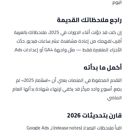
اليوم:
راجع ملاحظاتك القديمة
إن كنت قد دوّنت أثناء الدورات في 2025، ملاحظاتك بالعربية
أقرب لفهمك من إعادة مشاهدة عشر ساعات فيديو. حدّث
الأجزاء المتغيرة فقط — مثل واجهة GA4 أو إعدادات Ads.
أكمل ما بدأته
التقدم المحفوظ في المنصات يعني أن «استثمار 2025» لم
يضِع. أسبوع واحد مركّز قد يكفي لإنهاء شهادة بدأتها العام
الماضي.
قارن بتحديثات 2026
اقرأ ملاحظات الإصدار (release notes) لـ Google Ads