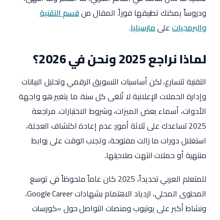
ودروساً يمكنك تطبيقها فوراً. المقال من
قسم التقنية
والبرمجيات
على
مارسيليا
.
لماذا نراجع 2025 ونحن في 2026؟
التقنية تتسارع، لكن أساسيات التسويق الرقمي وتحليل البيانات
وإدارة الحملات الإعلانية لا تُلغى كل سنة. ما يتغير هو واجهة
الأدوات، أسماء بعض الميزات، وشروط الاختبارات. مراجعة
2025 تساعدك على ثلاثة أمور: عدم إعادة اكتشاف العجلة،
استغلال دورات ما زالت مفتوحة، وتجنب الوقت على روابط
منتهية أو حملات انتهت صلاحيتها.
للمتعلم العربي تحديداً، 2025 كان عاماً ملحوظاً في توسع
المحتوى المحلي، ازدياد الاهتمام بشهادات Google Career،
ونشاط أكبر على يوتيوب ومنصات التواصل حول «كورسات