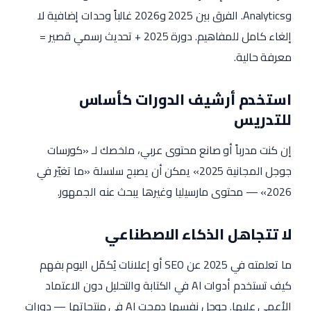
وAnalytics. الفرق بين 2025 و2026 غالباً وحدات إضافية لا
إلغاء كامل للمفاهيم. دورة 2025 + تحديث رسمي قصير =
معرفة حالية.
استخدم أرشيف الدورات كأساس
للتدريس
إن كنت مدرباً أو صانع محتوى عربي، ملخصك لـ «كورسات
جوجل المجانية 2025» يمكن أن يصبح سلسلة «ما تغيّر في
2026» — محتوى مارسيليا وغيرها يبحث عنه الجمهور.
لا تتجاهل الذكاء الاصطناعي
ما تعلمته في 2025 عن SEO أو إعلانات يُكمّل اليوم بفهم
كيف تستخدم أدوات AI في الكتابة والتحليل دون الاعتماد
الأعمى عليها. جوجل نفسها دمجت AI في منتجاتها — دورات