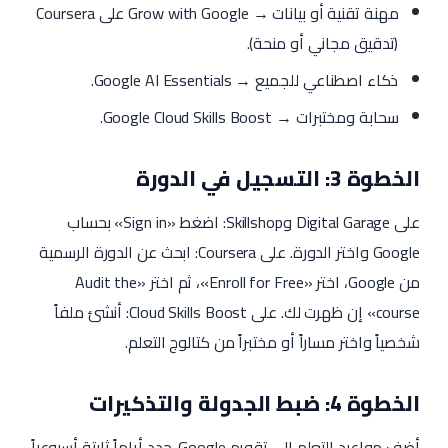
مهنة تقنية أو بيانات → Grow with Google على Coursera
(تدقيق مجاني أو منحة).
ذكاء اصطناعي للجميع → Google AI Essentials.
سحابة ومختبرات → Google Cloud Skills Boost.
الخطوة 3: التسجيل في الدورة
على Digital Garage وSkillshop: اضغط «Sign in» بحساب
Google واختر الدورة. على Coursera: ابحث عن الدورة الرسمية
من Google، اختر «Enroll for Free»، ثم اختر «Audit the
course» إن ظهرت لك. على Cloud Skills Boost: أنشئ ملفاً
شخصياً واختر مساراً أو مختبراً من كتالوج التعلم.
الخطوة 4: ضبط الجدولة والتذكيرات
أضف مواعيد التعلم إلى تقويم Google. حدد أياماً ثابتة أسبوعياً