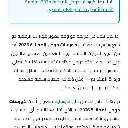
اقرأ أيضاً:
كورسات جوجل المجانية 2025: مراجعة
شاملة لأفضل ما قُدّم العام الماضي
إذا كنت تبحث عن طريقة موثوقة لتطوير مهاراتك الرقمية دون
دفع رسوم باهظة، فإن
كورسات جوجل المجانية 2026
تُعد
من أقوى الخيارات المتاحة اليوم للمتعلمين العرب والعالميين
على حد سواء. تقدّم جوجل منظومة تعليمية متكاملة تغطي
التسويق الرقمي، السحابة، الذكاء الاصطناعي، تحليل البيانات،
وإدارة المشاريع — وكل ذلك عبر منصات رسمية معتمدة
يمكن الوصول إليها من أي مكان.
في هذا الدليل الشامل على
مارسيليا
، نستعرض أحدث
كورسات
جوجل المجانية 2026
: ما الذي تغيّر هذا العام، أي المسارات
تستحق وقتك، وكيف تسجّل خطوة بخطوة وتبني خطة تعلم
شهرية واقعية. المحتوى موجّه لطلاب الجامعات، الباحثين عن