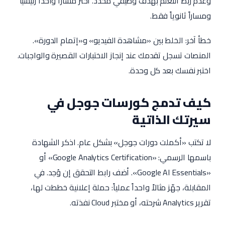
وعدم ربط التعلم بهدف وظيفي محدد. اختر مساراً واحداً رئيسياً
ومساراً ثانوياً فقط.
خطأ آخر: الخلط بين «مشاهدة الفيديو» و«إتمام الدورة».
المنصات تسجل تقدمك عند إنجاز الاختبارات القصيرة والواجبات.
اختبر نفسك بعد كل وحدة.
كيف تدمج كورسات جوجل في
سيرتك الذاتية
لا تكتب «أكملت دورات جوجل» بشكل عام. اذكر الشهادة
باسمها الرسمي: «Google Analytics Certification» أو
«Google AI Essentials». أضف رابط التحقق إن وُجد. في
المقابلة، جهّز مثالاً واحداً عملياً: حملة إعلانية خططت لها،
تقرير Analytics شرحته، أو مختبر Cloud نفذته.