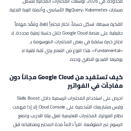
محدودة. في 2026، توسعت المختبرات المجانية لتشمل
مسارات BigQuery، Kubernetes الأساسي، وأتمتة البنية التحتية.
الفكرة بسيطة: تسجّل حساباً، تختار مختبراً (lab)، وتنفّذ مهاماً
حقيقية على منصة Google Cloud خلال جلسة زمنية محددة. لا
تحتاج خبرة سابقة في بعض المختبرات الموسومة بـ
«Fundamental». هذا النوع من التعلم يبني ثقة تقنية لا
يوفرها الفيديو النظري وحده.
كيف تستفيد من Google Cloud مجاناً دون
مفاجآت في الفواتير
احرص على استخدام المختبرات الرسمية داخل Skills Boost
وليس مشاريعك الشخصية على Cloud Console إلا إذا فهمت
نظام الفوترة. المختبرات التعليمية تعزل بيئة التدريب وتمنع
الرسوم غير المتوقعة. اقرأ دائماً مدة المختبر ومتطلباته قبل