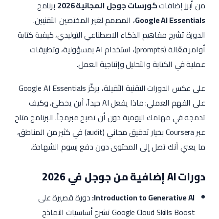
من أبرز إضافات
كورسات جوجل المجانية 2026
برنامج
Google AI Essentials
، المصمم لغير المختصين التقنيين.
الدورة تشرح مفاهيم الذكاء الاصطناعي التوليدي، كيفية كتابة
أوامر فعّالة (prompts)، استخدام AI بمسؤولية، وتطبيقات
عملية في الكتابة والتحليل وإنتاجية العمل.
على عكس الدورات التقنية الثقيلة، يركّز Google AI Essentials
على الفهم العملي: ماذا يفعل AI جيداً، أين يخطئ، وكيف
تدمجه في مهامك اليومية دون أن تصبح مبرمجاً. البرنامج متاح
عبر Coursera بخيار تدقيق مجاني (audit) في كثير من المناطق،
ما يعني أنك تصل إلى المحتوى دون دفع رسوم الشهادة.
دورات AI إضافية من جوجل في 2026
Introduction to Generative AI:
دورة قصيرة على
Google Cloud Skills Boost تشرح أساسيات النماذج