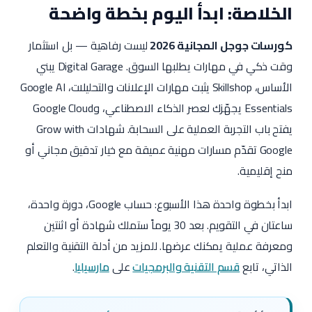
الخلاصة: ابدأ اليوم بخطة واضحة
كورسات جوجل المجانية 2026
ليست رفاهية — بل استثمار
وقت ذكي في مهارات يطلبها السوق. Digital Garage يبني
الأساس، Skillshop يثبت مهارات الإعلانات والتحليلات، Google AI
Essentials يجهّزك لعصر الذكاء الاصطناعي، وGoogle Cloud
يفتح باب التجربة العملية على السحابة. شهادات Grow with
Google تقدّم مسارات مهنية عميقة مع خيار تدقيق مجاني أو
منح إقليمية.
ابدأ بخطوة واحدة هذا الأسبوع: حساب Google، دورة واحدة،
ساعتان في التقويم. بعد 30 يوماً ستملك شهادة أو اثنتين
ومعرفة عملية يمكنك عرضها. للمزيد من أدلة التقنية والتعلم
الذاتي، تابع
قسم التقنية والبرمجيات
على
مارسيليا
.