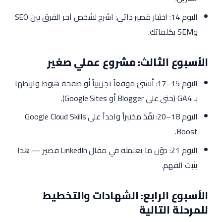
اليوم 14: اختبار قصير ذاتي: اشرح لشخص آخر الفرق بين SEO
وSEM بكلماتك.
الأسبوع الثالث: مشروع عملي صغير
اليوم 15–17: أنشئ موقعاً تجريبياً أو صفحة هبوط واربطها
بـ GA4 (حتى على Blogger أو Google Sites).
اليوم 18–20: نفّذ مختبراً واحداً على Google Cloud Skills
Boost.
اليوم 21: دوّن ما تعلمته في مقال LinkedIn قصير — هذا
يثبت الفهم.
الأسبوع الرابع: الشهادات والتخطيط
للمرحلة التالية