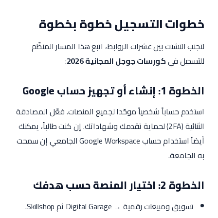
خطوات التسجيل خطوة بخطوة
لتجنب التشتت بين عشرات الروابط، اتبع هذا المسار المنظّم
للتسجيل في
كورسات جوجل المجانية 2026
:
الخطوة 1: إنشاء أو تجهيز حساب Google
استخدم حساباً شخصياً موحّدا لجميع المنصات. فعّل المصادقة
الثنائية (2FA) لحماية تقدمك وشهاداتك. إن كنت طالباً، يمكنك
أيضاً استخدام حساب Google Workspace الجامعي إن سمحت
به الجامعة.
الخطوة 2: اختيار المنصة حسب هدفك
تسويق ومبيعات رقمية → Digital Garage ثم Skillshop.