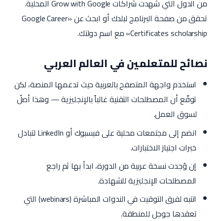
من الدول التي شهدت شراكات Grow with Google المحلية.
تحقق من صفحة البرنامج لبلدك أو ابحث عن «Google Career
Certificates scholarship» مع اسم دولتك.
نصائح للمتعلمين في العالم العربي
استخدم واجهة المتصفح بالعربية حيث تدعمها المنصة، لكن
توقّع أن المصطلحات التقنية غالباً بالإنجليزية — وهذا أصلٌ
لسوق العمل.
انضم إلى مجتمعات محلية على فيسبوك أو LinkedIn لتبادل
خبرات اجتياز الاختبارات.
إن وُجدت نسخة عربية من الدورة، ابدأ بها ثم راجع
المصطلحات الإنجليزية للشهادة.
انتبه لفرق التوقيت في الندوات المباشرة (webinars) التي
تعقدها جوجل للمنطقة.