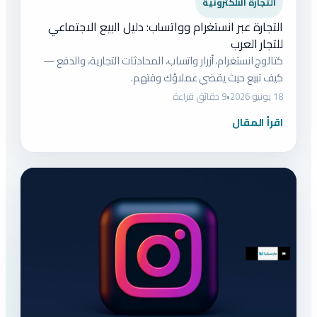
التجارة الالكترونية
التجارة عبر انستغرام وواتساب: دليل البيع الاجتماعي
للتجار العرب
كتالوج انستغرام، أزرار واتساب، المحادثات التجارية، والدفع —
كيف تبيع حيث يقضي عملاؤك وقتهم.
18 يونيو 2026
•
9 دقائق قراءة
اقرأ المقال