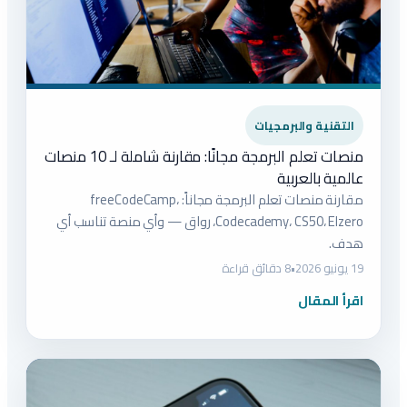
التقنية والبرمجيات
منصات تعلم البرمجة مجانًا: مقارنة شاملة لـ 10 منصات
عالمية بالعربية
مقارنة منصات تعلم البرمجة مجاناً: freeCodeCamp،
Codecademy، CS50، Elzero، رواق — وأي منصة تناسب أي
هدف.
19 يونيو 2026
•
8 دقائق قراءة
اقرأ المقال