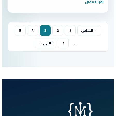
اقرأ المقال
← السابق
1
2
3
4
5
…
7
التالي →