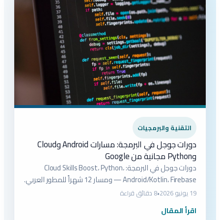
التقنية والبرمجيات
دورات جوجل في البرمجة: مسارات Android وCloud
وPython مجانية من Google
دورات جوجل في البرمجة: Cloud Skills Boost، Python،
Android/Kotlin، Firebase — ومسار 12 شهراً للمطور العربي.
19 يونيو 2026
•
8 دقائق قراءة
اقرأ المقال